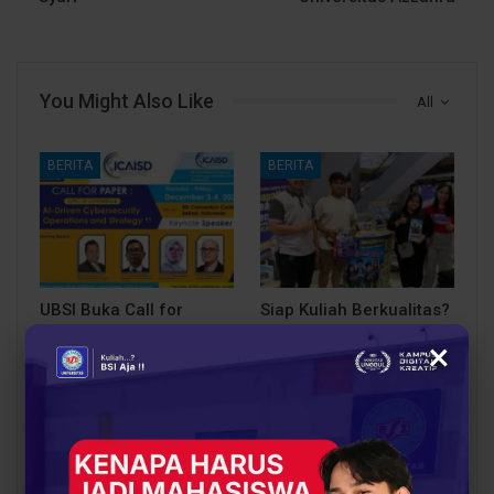
You Might Also Like
All
BERITA
BERITA
UBSI Buka Call for
Siap Kuliah Berkualitas?
Papers ICAISD 2026,
UBSI Cengkareng Gelar
×
Dorong Riset Teknologi
Open Booth Spesial
dan Keamanan Siber…
dengan Beasiswa…
BERITA
BERITA