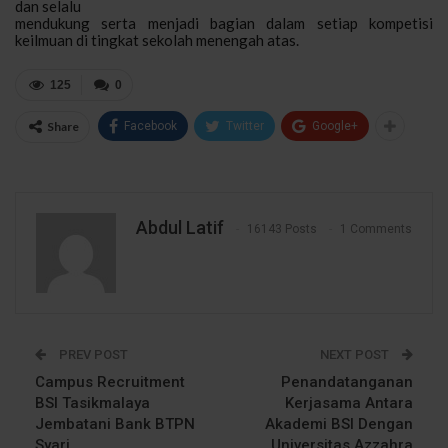
dan selalu
mendukung serta menjadi bagian dalam setiap kompetisi
keilmuan
di tingkat sekolah menengah atas
.
125
0
Share
Facebook
Twitter
Google+
Abdul Latif
16143 Posts
1 Comments
PREV POST
NEXT POST
Campus Recruitment
Penandatanganan
BSI Tasikmalaya
Kerjasama Antara
Jembatani Bank BTPN
Akademi BSI Dengan
Syari
Universitas Azzahra