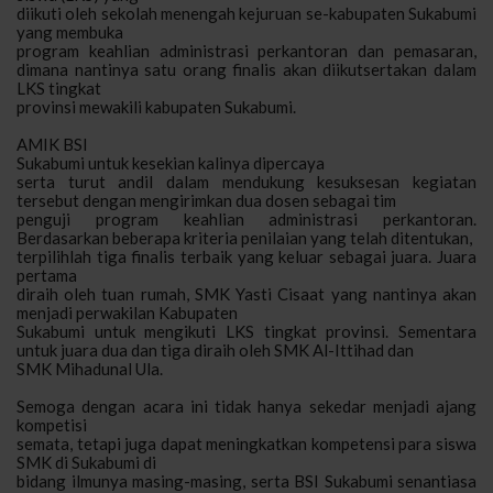
diikuti oleh sekolah menengah kejuruan se-kabupaten Sukabumi
yang membuka
program keahlian administrasi perkantoran dan pemasaran,
dimana nantinya
satu
orang
finalis
akan
diikutsertakan dalam
LKS tingkat
provinsi mewakili kabupaten Sukabumi.
AMIK BSI
Sukabumi untuk kesekian kalinya
dipercaya
serta
turut andil dalam mendukung kesuksesan kegiatan
tersebut dengan
mengirimkan
dua dosen sebagai tim
penguji program keahlian administrasi perkantoran.
Berdasarkan beberapa kriteria penilaian yang telah ditentukan,
terpilihlah tiga finalis terbaik yang keluar sebagai juara. Juara
pertama
diraih oleh tuan rumah, SMK Yasti Cisaat yang nantinya akan
menjadi perwakilan Kabupaten
Sukabumi untuk mengikuti LKS tingkat provinsi.
Sementara
untuk j
uara dua dan tiga diraih oleh SMK Al-Ittihad dan
SMK Mihadunal Ula.
Semoga
dengan acara ini
tidak hanya sekedar menjadi ajang
kompetisi
semata, tetapi juga dapat meningkatkan kompetensi para siswa
SMK di Sukabumi di
bidang ilmunya masing-masing, serta
BSI Sukabumi senantiasa