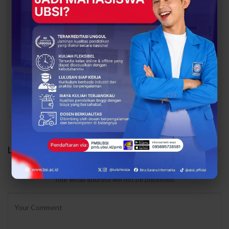
Dari Catatan Manual
Dari Sampah Jadi
Menuju Digital, UBSI
Rupiah, UBSI Bantu
Bantu Bank Sampah
Bank Sampah Mawar
Mawar Burangrang
Burangrang Go Digital
Kelola…
Lewat…
PREV
NEXT
LEAVE A REPLY
Your email address will not be published.