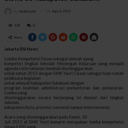
On
Agu 3, 2015
By
Abdul Latif
125
0
Share
Jakarta BSI News
Lomba Kompetensi Siswa sebagai s
ebuah ajang
kompetisi tingkat Sekolah Menengah Kejuruan yang menjadi
agenda
rutin
tahunan, kembali diselenggarakan
untuk tahun 2015 dengan SMK Yasti Cisaat sebagai tuan rumah
pelaksana kegiatan
untuk wilayah kabupaten
Sukabumi
dengan
program keahlian administrasi perkantoran dan pemasaran.
Lomba yang
diselenggarakan secara berjenjang ini dimulai dari tingkat
sekolah,
kabupaten/kota, provinsi, nasional sampai internasional.
Acara
yang diselenggarakan pada Kamis, 30
Juli 2015 di SMK Yasti kemarin merupakan lomba kompetensi
siswa (LKS) yang