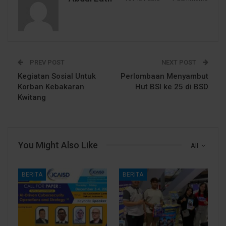
PREV POST
NEXT POST
Kegiatan Sosial Untuk
Perlombaan Menyambut
Korban Kebakaran
Hut BSI ke 25 di BSD
Kwitang
You Might Also Like
All
BERITA
BERITA