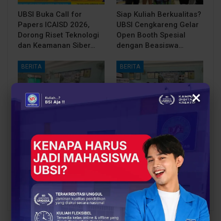
UBSI Buka Call for
Siap Kuliah Berkualitas?
Papers ICAISD 2026,
UBSI Cengkareng Gelar
Dorong Riset Teknologi
Open Booth Spesial
dan Keamanan Siber…
dengan Beasiswa…
BERITA
BERITA
×
Dari Catatan Manual
Dari Sampah Jadi
Menuju Digital, UBSI
Rupiah, UBSI Bantu
Bantu Bank Sampah
Bank Sampah Mawar
Mawar Burangrang
Burangrang Go Digital
Kelola…
Lewat…
PREV
NEXT