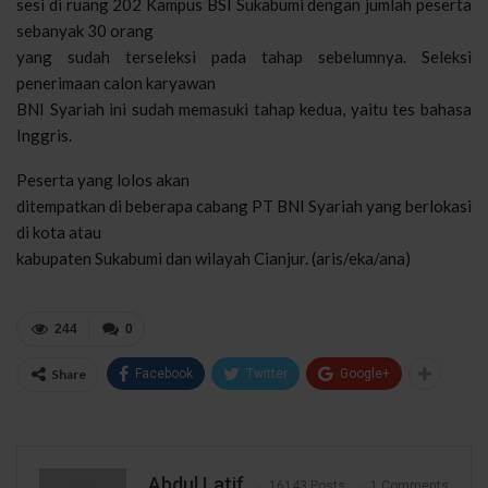
sesi di ruang 202 Kampus BSI Sukabumi dengan jumlah peserta
sebanyak 30 orang
yang sudah terseleksi pada tahap sebelumnya. Seleksi
penerimaan calon karyawan
BNI Syariah ini sudah memasuki tahap kedua, yaitu tes bahasa
Inggris.
Peserta yang lolos akan
ditempatkan di beberapa cabang PT BNI Syariah yang berlokasi
di kota atau
kabupaten Sukabumi dan wilayah Cianjur. (aris/eka/ana)
244
0
Share
Facebook
Twitter
Google+
Abdul Latif
16143 Posts
1 Comments