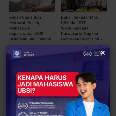
Bukan Cuma Bisa
Bukan Sekadar MoU
Merawat Pasien,
UBSI dan STT
Mahasiswa
Wastukancana
Keperawatan UBSI
Purwakarta Siapkan
Disiapkan Jadi Talenta…
Gebrakan Besar untuk…
×
BERITA
BERITA
Smart Packaging
PKM BIMA
Berbasis QR Code Jadi
Kemdiktisaintek
Inovasi PKM BIMA untuk
Hadirkan SIMKURING
Tingkatkan Branding
untuk Perkuat
Rima…
Transformasi Digital
UMKM…