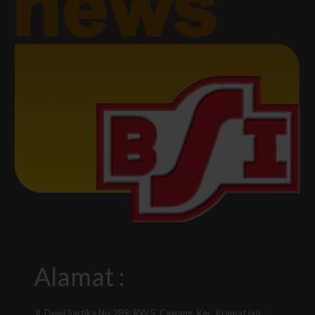
Alamat :
Jl. Dewi Sartika No.289, RW.5, Cawang, Kec. Kramat jati,