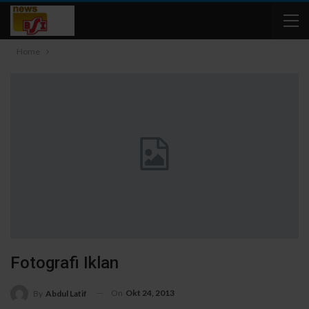
Home
Fotografi Iklan
On
Okt 24, 2013
By
Abdul Latif