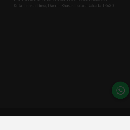
Kota Jakarta Timur, Daerah Khusus Ibukota Jakarta 13630
© 2026 - BSINews. All Rights Reserved.
A part of :
Universitas BSI