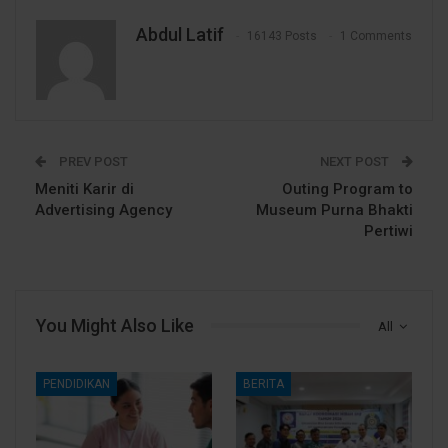
Abdul Latif
16143 Posts
1 Comments
PREV POST
NEXT POST
Meniti Karir di
Outing Program to
Advertising Agency
Museum Purna Bhakti
Pertiwi
You Might Also Like
All
PENDIDIKAN
BERITA