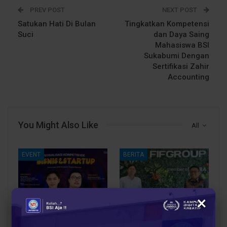
PREV POST
NEXT POST
Satukan Hati Di Bulan
Tingkatkan Kompetensi
Suci
dan Daya Saing
Mahasiswa BSI
Sukabumi Dengan
Sertifikasi Zahir
Accounting
You Might Also Like
All
EVENT
BERITA
×
Mahasiswa UBSI Punya
Sinergi Pendidikan dan