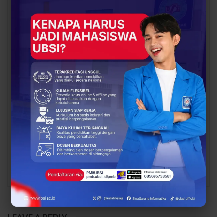
Ide Bisnis? Saatnya
Industri Makin Panas!
Unjuk Gigi di
BCC & BEC Sukses Gelar
PERTAMUDA 2026, Ikuti…
“Come…
BERITA
BERITA
Proses Belajar di UBSI
Dosen Pembimbing
yang Mendukung
Lapangan Dampingi
Mahasiswa Lebih Siap
Keberangkatan
Kerja
Mahasiswa UBSI Solo ke
Posko BSI…
PREV
NEXT