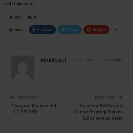
BSI . ( tika/ana )
237
0
Share
Facebook
Twitter
Google+
Abdul Latif
16143 Posts
1 Comments
PREV POST
NEXT POST
Perayaan Menyambut
Talkshow BSI Career
HUT BSI BSD
Center Strategi Sukses
Lolos seleksi Kerja