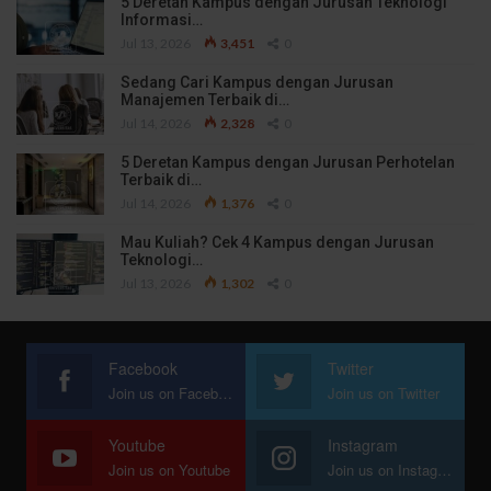
5 Deretan Kampus dengan Jurusan Teknologi
Informasi…
Jul 13, 2026
3,451
0
Sedang Cari Kampus dengan Jurusan
Manajemen Terbaik di…
Jul 14, 2026
2,328
0
5 Deretan Kampus dengan Jurusan Perhotelan
Terbaik di…
Jul 14, 2026
1,376
0
Mau Kuliah? Cek 4 Kampus dengan Jurusan
Teknologi…
Jul 13, 2026
1,302
0
Facebook
Twitter
Join us on Facebook
Join us on Twitter
Youtube
Instagram
Join us on Youtube
Join us on Instagram