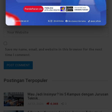
Save my name, email, and website in this browser for the next
time I comment.
Postingan Terpopuler
Mau Jadi Insinyur? Ini 5 Kampus dengan Jurusan
Teknik…
Jul 13, 2026
4,048
0