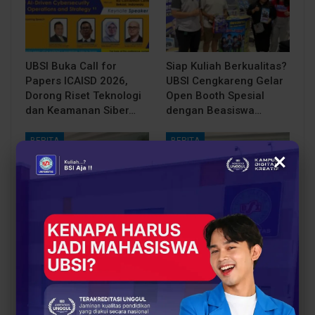
UBSI Buka Call for
Siap Kuliah Berkualitas?
Papers ICAISD 2026,
UBSI Cengkareng Gelar
Dorong Riset Teknologi
Open Booth Spesial
dan Keamanan Siber…
dengan Beasiswa…
BERITA
BERITA
×
Dari Catatan Manual
Dari Sampah Jadi
Menuju Digital, UBSI
Rupiah, UBSI Bantu
Bantu Bank Sampah
Bank Sampah Mawar
Mawar Burangrang
Burangrang Go Digital
Kelola…
Lewat…