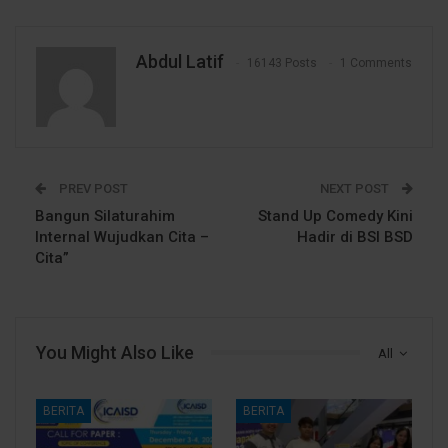
Abdul Latif
16143 Posts
1 Comments
PREV POST
NEXT POST
Bangun Silaturahim
Stand Up Comedy Kini
Internal Wujudkan Cita –
Hadir di BSI BSD
Cita”
You Might Also Like
All
BERITA
BERITA