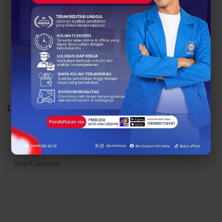
Menuju Digital, UBSI
Rupiah, UBSI Bantu
Bantu Bank Sampah
Bank Sampah Mawar
Mawar Burangrang
Burangrang Go Digital
Kelola…
Lewat…
PREV
NEXT
LEAVE A REPLY
Your email address will not be published.