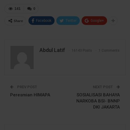
141
0
Share
Facebook
Twitter
Google+
Abdul Latif
16143 Posts
1 Comments
PREV POST
NEXT POST
Peresmian HIMAPA
SOSIALISASI BAHAYA
NARKOBA BSI- BNNP
DKI JAKARTA