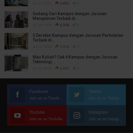
Jul 13, 2026
3,451
0
Sedang Cari Kampus dengan Jurusan
Manajemen Terbaik di…
Jul 14, 2026
2,328
0
5 Deretan Kampus dengan Jurusan Perhotelan
Terbaik di…
Jul 14, 2026
1,376
0
Mau Kuliah? Cek 4 Kampus dengan Jurusan
Teknologi…
Jul 13, 2026
1,302
0
Facebook
Twitter
Join us on Facebook
Join us on Twitter
Youtube
Instagram
Join us on Youtube
Join us on Instagram