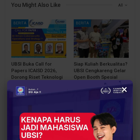
You Might Also Like
All
BERITA
BERITA
UBSI Buka Call for
Siap Kuliah Berkualitas?
Papers ICAISD 2026,
UBSI Cengkareng Gelar
Dorong Riset Teknologi
Open Booth Spesial
dan Keamanan Siber…
dengan Beasiswa…
×
BERITA
BERITA
Dari Catatan Manual
Dari Sampah Jadi