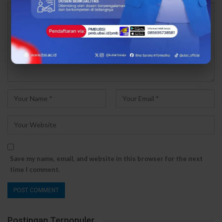
Save my name, email, and website in this browser for the next
time I comment.
Postingan Terpopuler