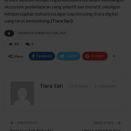
ekosistem pembelajaran yang adaptif dan inovatif, sekaligus
mempersiapkan mahasiswa agar siap bersaing di era digital
yang terus berkembang.
(Tiara Sari)
INDONESIA CERDAS FESTIVAL 2026
60
0
Share
Facebook
Twitter
Google+
Tiara Sari
1129 Posts
0 Comments
PREV POST
NEXT POST
Kampus Tak Sekadar
Literasi Digital dan