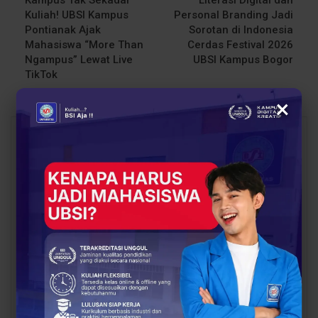
Kuliah! UBSI Kampus
Personal Branding Jadi
Pontianak Ajak
Sorotan di Indonesia
Mahasiswa “More Than
Cerdas Festival 2026
Ngampus” Lewat Live
UBSI Kampus Bogor
TikTok
×
You Might Also Like
All
BERITA
BERITA
UBSI Gathering dan
Atlet Tinju Berprestasi,
Padel Day, Saatnya
Step Year Yougo Mantap
Alumni UBSI Kampus
Pilih Sistem Informasi