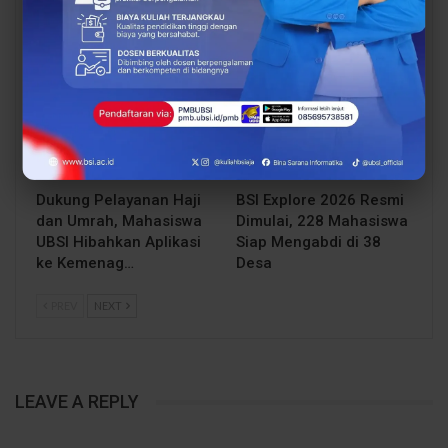
Pontianak Kembali
UBSI Kampus…
Bertemu
BERITA
BERITA
Dukung Pelayanan Haji
BSI Explore 2026 Resmi
dan Umrah, Mahasiswa
Dimulai, 228 Mahasiswa
UBSI Hibahkan Aplikasi
Siap Mengabdi di 38
ke Kemenag…
Desa
PREV
NEXT
LEAVE A REPLY