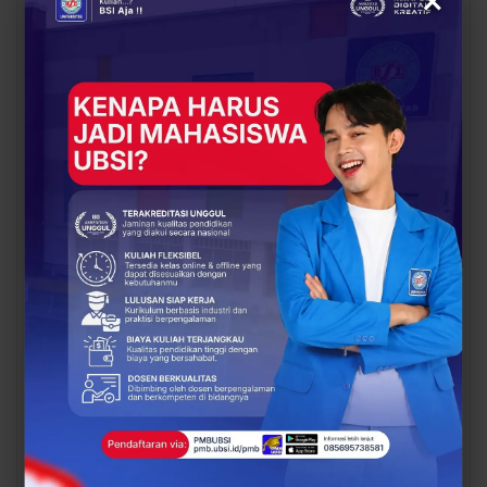
UBSI Buka Call for
Siap Kuliah Berkualitas?
Papers ICAISD 2026,
UBSI Cengkareng Gelar
Dorong Riset Teknologi
Open Booth Spesial
dan Keamanan Siber…
dengan Beasiswa…
BERITA
BERITA
Dari Catatan Manual
Dari Sampah Jadi
Menuju Digital, UBSI
Rupiah, UBSI Bantu
Bantu Bank Sampah
Bank Sampah Mawar
Mawar Burangrang
Burangrang Go Digital
Kelola…
Lewat…