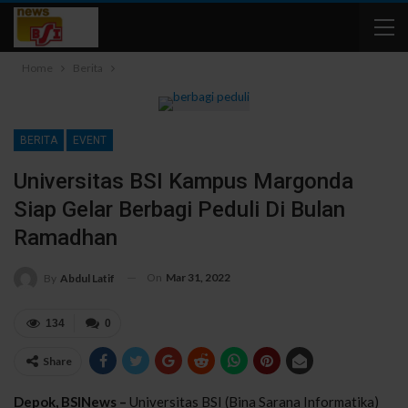
Home
Berita
BERITA
EVENT
Universitas BSI Kampus Margonda
Siap Gelar Berbagi Peduli Di Bulan
Ramadhan
On
Mar 31, 2022
By
Abdul Latif
134
0
Share
Depok, BSINews –
Universitas BSI (Bina Sarana Informatika)