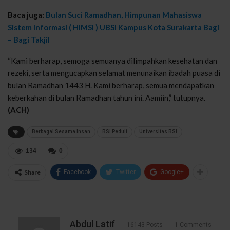
Baca juga:
Bulan Suci Ramadhan, Himpunan Mahasiswa
Sistem Informasi ( HIMSI ) UBSI Kampus Kota Surakarta Bagi
– Bagi Takjil
“Kami berharap, semoga semuanya dilimpahkan kesehatan dan
rezeki, serta mengucapkan selamat menunaikan ibadah puasa di
bulan Ramadhan 1443 H. Kami berharap, semua mendapatkan
keberkahan di bulan Ramadhan tahun ini. Aamiin,” tutupnya.
(ACH)
Berbagai Sesama Insan
BSI Peduli
Universitas BSI
134
0
Share
Facebook
Twitter
Google+
Abdul Latif
16143 Posts
1 Comments