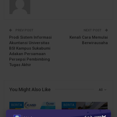
PREV POST
NEXT POST
Prodi Sistem Informasi
Kenali Cara Memulai
Akuntansi Universitas
Berwirausaha
BSI Kampus Sukabumi
Adakan Persamaan
Persepsi Pembimbing
Tugas Akhir
You Might Also Like
All
BERITA
BERITA
×