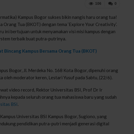
106
0
ormatika) Kampus Bogor sukses bikin nangis haru orang tua!
ma Orang Tua (BKOT) dengan tema ‘Explore Your Creativity’.
u ini bertujuan untuk menyamakan visi misi kampus dengan
ystem terbaik buat putra-putrinya.
wat Bincang Kampus Bersama Orang Tua (BKOT)
pus Bogor, Jl. Merdeka No. 168 Kota Bogor, dipenuhi orang
a oleh moderator keren, Lestari Yusuf pada Sabtu, (22/6).
ewat video record, Rektor Universitas BSI, Prof Dr Ir
hnya kepada seluruh orang tua mahasiswa baru yang sudah
sitas BSI
.
a Kampus Universitas BSI Kampus Bogor, Sugiono, yang
dukung pendidikan putra-putri menjadi generasi digital