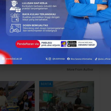
NEXT POST
Geger! Dosen Universitas BSI Kampus
Tasikmalaya Ngajak Guru Yayasan Ngoprek
Google Sites!
More From Author
BERITA