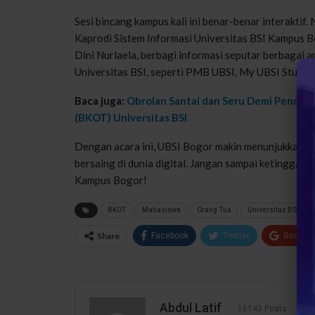
Sesi bincang kampus kali ini benar-benar interakti
Kaprodi Sistem Informasi Universitas BSI Kampus B
Dini Nurlaela, berbagi informasi seputar berbagai 
Universitas BSI, seperti PMB UBSI, My UBSI Stude
Baca juga:
Obrolan Santai dan Seru Demi Pendidi
(BKOT) Universitas BSI
Dengan acara ini, UBSI Bogor makin menunjukkan k
bersaing di dunia digital. Jangan sampai ketinggalan
Kampus Bogor!
BKOT
Mahasiswa
Orang Tua
Universitas BSI
Share
Facebook
Twitter
Google
Abdul Latif
16143 Posts
1