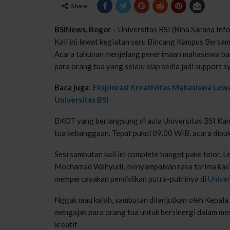
Share
BSINews, Bogor –
Universitas BSI (Bina Sarana Inf
Kali ini lewat kegiatan seru Bincang Kampus Bersa
Acara tahunan menjelang penerimaan mahasiswa bar
para orang tua yang selalu siap sedia jadi support s
Baca juga:
Eksplorasi Kreativitas Mahasiswa Le
Universitas BSI
BKOT yang berlangsung di aula Universitas BSI Kam
tua kebanggaan. Tepat pukul 09.00 WIB, acara dibuk
Sesi sambutan kali ini complete banget pake telor. L
Mochamad Wahyudi, menyampaikan rasa terima kasi
mempercayakan pendidikan putra-putrinya di
Univer
Nggak mau kalah, sambutan dilanjutkan oleh Kepal
mengajak para orang tua untuk bersinergi dalam men
kreatif.