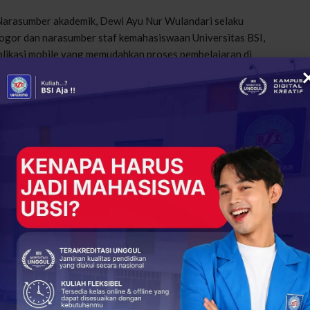
f. Narasumber akademik, Dewi Ayu Nur Wulandari selaku
ogor dan narasumber staf kemahasiswaan Universitas BSI,
aplikasi mobile yang memudahkan proses pembelajaran di
nt, M-Staff UBSI, My UBSI Parent, dan EKTM UBSI.
kan Berkualitas, Bincang Kampus Bersama Orang Tua
omitmennya dalam menciptakan generasi muda yang siap
 informasi dan kegiatan menarik lainnya dari Universitas BSI
+
ReddIt
106
0