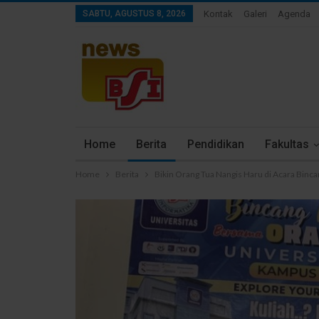
SABTU, AGUSTUS 8, 2026
Kontak
Galeri
Agenda
Home
Berita
Pendidikan
Fakultas
Home
Berita
Bikin Orang Tua Nangis Haru di Acara Binca