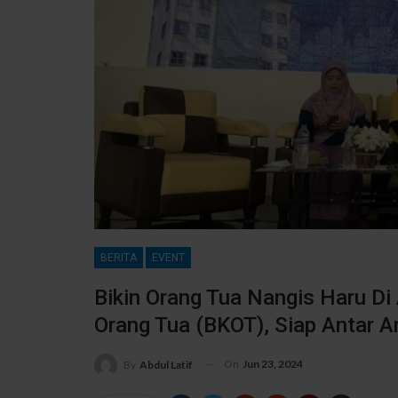
BERITA
EVENT
Bikin Orang Tua Nangis Haru D
Orang Tua (BKOT), Siap Antar An
On
Jun 23, 2024
By
Abdul Latif