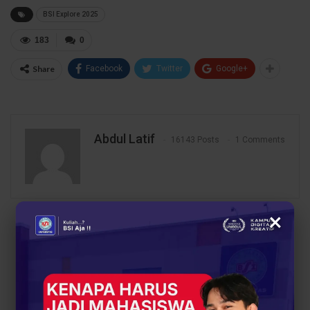
BSI Explore 2025
183
0
Share
Facebook
Twitter
Google+
Abdul Latif
16143 Posts
1 Comments
×
PREV POST
NEXT POST
Beasiswa Gratis Buat
BSI Explore Sambangi
yang Berprestasi? UBSI
Desa Mandirancan:
Bagi-Bagi Tiket ke Masa
Posyandu Remaja Jadi
Depan di Edufair MAN
Wadah Remaja Peduli
18 Jakarta!
Kesehatan