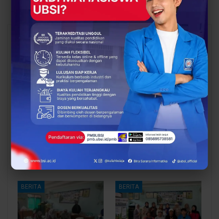
You Might Also Like
All
BERITA
BERITA
UBSI Buka Call for
Siap Kuliah Berkualitas?
Papers ICAISD 2026,
UBSI Cengkareng Gelar
Dorong Riset Teknologi
Open Booth Spesial
dan Keamanan Siber…
dengan Beasiswa…
BERITA
BERITA