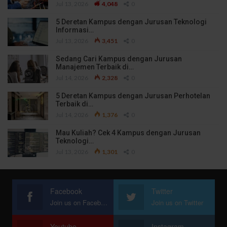
Jul 13, 2026
4,048
0
5 Deretan Kampus dengan Jurusan Teknologi
Informasi…
Jul 13, 2026
3,451
0
Sedang Cari Kampus dengan Jurusan
Manajemen Terbaik di…
Jul 14, 2026
2,328
0
5 Deretan Kampus dengan Jurusan Perhotelan
Terbaik di…
Jul 14, 2026
1,376
0
Mau Kuliah? Cek 4 Kampus dengan Jurusan
Teknologi…
Jul 13, 2026
1,301
0
Facebook
Twitter
Join us on Facebook
Join us on Twitter
Youtube
Instagram