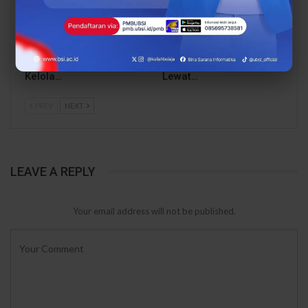
Dari Catatan Manual
Dari Sampah Jadi
Menuju Digital, UBSI
Rupiah, UBSI Bantu
Bantu Bank Sampah
Bank Sampah Mawar
Mawar Burangrang
Burangrang Go Digital
Kelola…
Lewat…
PREV
NEXT
LEAVE A REPLY
Your email address will not be published.