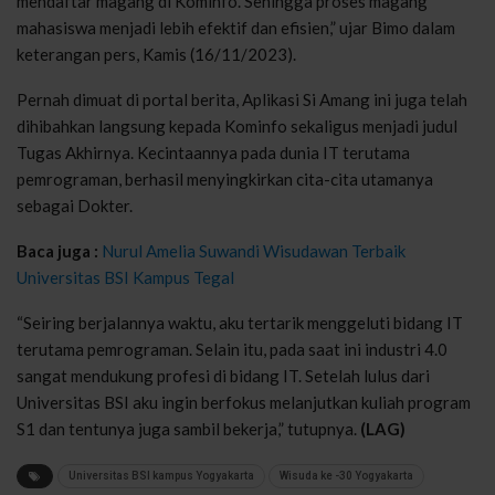
mendaftar magang di Kominfo. Sehingga proses magang
mahasiswa menjadi lebih efektif dan efisien,” ujar Bimo dalam
keterangan pers, Kamis (16/11/2023).
Pernah dimuat di portal berita, Aplikasi Si Amang ini juga telah
dihibahkan langsung kepada Kominfo sekaligus menjadi judul
Tugas Akhirnya. Kecintaannya pada dunia IT terutama
pemrograman, berhasil menyingkirkan cita-cita utamanya
sebagai Dokter.
Baca juga :
Nurul Amelia Suwandi Wisudawan Terbaik
Universitas BSI Kampus Tegal
“Seiring berjalannya waktu, aku tertarik menggeluti bidang IT
terutama pemrograman. Selain itu, pada saat ini industri 4.0
sangat mendukung profesi di bidang IT. Setelah lulus dari
Universitas BSI aku ingin berfokus melanjutkan kuliah program
S1 dan tentunya juga sambil bekerja,” tutupnya.
(LAG)
Universitas BSI kampus Yogyakarta
Wisuda ke -30 Yogyakarta