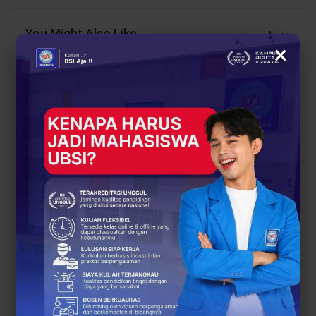
You Might Also Like
All
×
BERITA
BERITA
UBSI Buka Call for
Siap Kuliah Berkualitas?
Papers ICAISD 2026,
UBSI Cengkareng Gelar
Dorong Riset Teknologi
Open Booth Spesial
dan Keamanan Siber…
dengan Beasiswa…
BERITA
BERITA