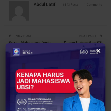
Abdul Latif
16143 Posts
1 Comments
PREV POST
NEXT POST
Bekali Mahasiswa Dunia
Dosen Universitas BSI
×
Kewirausahaan, Prodi
Adakan Workshop
Teknologi Komputer
Canva untuk Remaja
Gelar Seminar Wajib
PKBM Yayasan
Entrepreneur
Pembangunan
Masyarakat Sejahtera
You Might Also Like
All
BERITA
BERITA