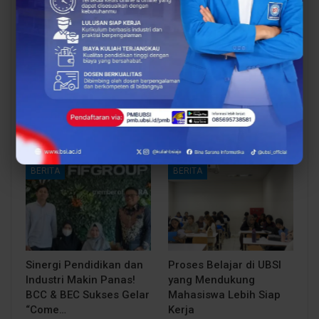
Dari Catatan Manual
Dari Sampah Jadi
Menuju Digital, UBSI
Rupiah, UBSI Bantu
Bantu Bank Sampah
Bank Sampah Mawar
Mawar Burangrang
Burangrang Go Digital
Kelola…
Lewat…
BERITA
BERITA
Sinergi Pendidikan dan
Proses Belajar di UBSI
Industri Makin Panas!
yang Mendukung
BCC & BEC Sukses Gelar
Mahasiswa Lebih Siap
“Come…
Kerja