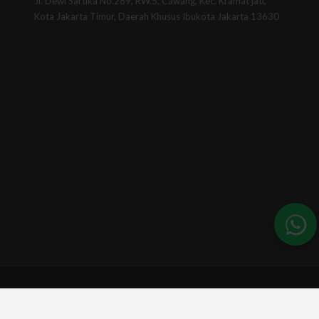
Jl. Dewi Sartika No.289, RW.5, Cawang, Kec. Kramat jati,
Kota Jakarta Timur, Daerah Khusus Ibukota Jakarta 13630
© 2026 - BSINews. All Rights Reserved.
A part of :
Universitas BSI