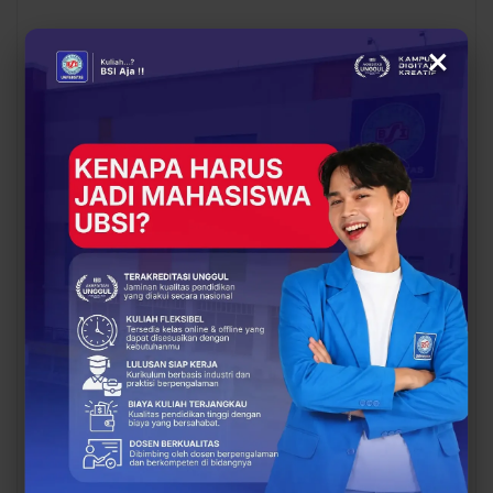
×
BERITA
BERITA
Dosen Pembimbing
Dosen Pembimbing
Lapangan Dampingi
Lapangan Dampingi
Keberangkatan
Keberangkatan
Mahasiswa UBSI Solo ke
Mahasiswa UBSI Solo ke
Posko BSI…
Posko BSI…
EDUKASI
EDUKASI
Kesempatan Emas Guru!
Cuma Berlaku 17