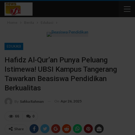
Home
Berita
Edukasi
EDUKASI
Hafidz Al-Qur’an Punya Peluang
Istimewa! UBSI Kampus Tangerang
Tawarkan Beasiswa Pendidikan
Berkualitas
On
Apr 26, 2025
By
Safika Rahman
66
0
Share