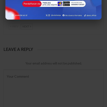
Beasiswa S2 hingga
Agustus! Daftar PMB
75% di UBSI, Kuliah
UBSI dan Amankan
Magister Cuma 18 Bulan
Jaket Varsity Eksklusif
Sebelum…
PREV
NEXT
LEAVE A REPLY
Your email address will not be published.