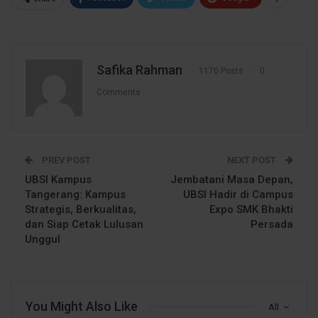
Safika Rahman
1170 Posts
0
Comments
PREV POST
NEXT POST
UBSI Kampus
Jembatani Masa Depan,
Tangerang: Kampus
UBSI Hadir di Campus
Strategis, Berkualitas,
Expo SMK Bhakti
dan Siap Cetak Lulusan
Persada
Unggul
You Might Also Like
All