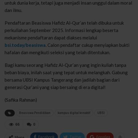
untuk dunia kerja, tetapi juga menjadi insan unggul dalam moral
dan ilmu.
Pendaftaran Beasiswa Hafidz Al-Qur’an telah dibuka untuk
perkuliahan September 2025. Informasi lengkap beserta
mekanisme pendaftaran dapat diakses melalui
bsi.today/beasiswa
. Calon pendaftar cukup menyiapkan bukti
hafalan dan mengikuti seleksi yang telah ditentukan.
Bagi kamu seorang Hafidz Al-Qur’an yang ingin kuliah tanpa
beban biaya, inilah saat yang tepat untuk melangkah. Gabung
bersama UBSI Kampus Tangerang dan jadilah bagian dari
generasi Qur’ani yang siap bersaing di era digital!
(Safika Rahman)
Beasiswa Pendidikan
kampus digital kreaktif
UBSI
66
0
Share
Facebook
Twitter
Google+