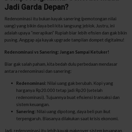
Jadi Garda Depan?
Redenominasi itu bukan kayak sanering (pemotongan nilai
uang) yang bikin daya beli kita langsung jeblok. Justru, ini
adalah upaya “merapikan” Rupiah biar lebih efisien dan gak bikin
pusing. Anggap aja kayak upgrade tampilan dompet digitalmu!
Redenominasi vs Sanering: Jangan Sampai Ketuker!
Biar gak salah paham, kita bedah dulu perbedaan mendasar
antara redenominasi dan sanering:
Redenominasi:
Nilai uang gak berubah. Kopi yang
harganya Rp20.000 tetap jadi Rp20 (setelah
redenominasi). Tujuannya buat efisiensi transaksi dan
sistem keuangan.
Sanering:
Nilai uang dipotong, daya beli pun ikut
terpengaruh. Biasanya dilakukan saat krisis ekonomi.
Jadi, redenominasi itu lebih kayak makeover sistem keuangan,