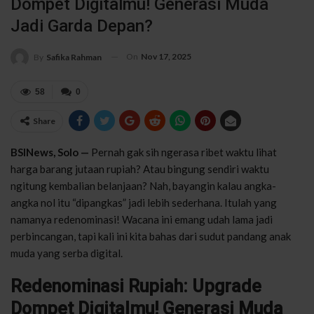
Dompet Digitalmu! Generasi Muda
Jadi Garda Depan?
On
Nov 17, 2025
By
Safika Rahman
58
0
Share
BSINews, Solo —
Pernah gak sih ngerasa ribet waktu lihat
harga barang jutaan rupiah? Atau bingung sendiri waktu
ngitung kembalian belanjaan? Nah, bayangin kalau angka-
angka nol itu “dipangkas” jadi lebih sederhana. Itulah yang
namanya redenominasi! Wacana ini emang udah lama jadi
perbincangan, tapi kali ini kita bahas dari sudut pandang anak
muda yang serba digital.
Redenominasi Rupiah: Upgrade
Dompet Digitalmu! Generasi Muda