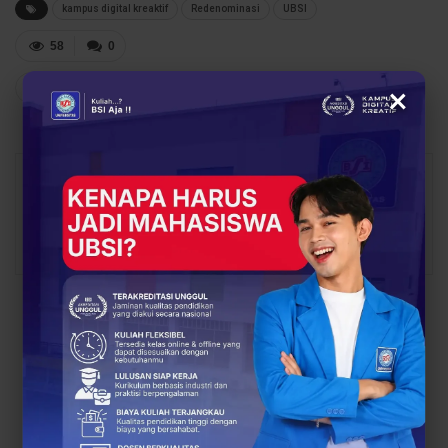
kampus digital kreaktif
Redenominasi
UBSI
58
0
×
Share
Facebook
Twitter
Google+
Safika Rahman
1170 Posts
0
Comments
PREV POST
NEXT POST
Dosen UBSI Gelar
Deep Seek vs. Qwen:
Pelatihan Microsoft
Mana yang Lebih
Word untuk Tingkatkan
Paham Emosi Pengguna
Administrasi Guru dan
E-commerce Indonesia?
Pengurus TPQ UPEKA VI