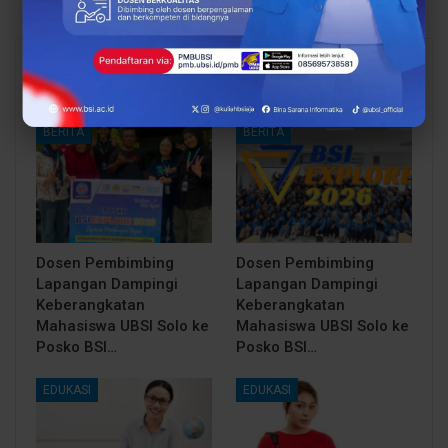
You Might Also Like
All
BERITA
BERITA
Dosen Pembimbing
Dosen Pembimbing
Lapangan Dampingi
Lapangan Dampingi
Keberangkatan
Keberangkatan
Mahasiswa UBSI Solo ke
Mahasiswa UBSI Solo ke
Posko BSI…
Posko BSI…
EDUKASI
EDUKASI