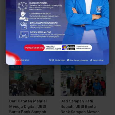
BERITA
BERITA
UBSI Buka Call for
Siap Kuliah Berkualitas?
Papers ICAISD 2026,
UBSI Cengkareng Gelar
Dorong Riset Teknologi
Open Booth Spesial
dan Keamanan Siber…
dengan Beasiswa…
BERITA
BERITA
Dari Catatan Manual
Dari Sampah Jadi
Menuju Digital, UBSI
Rupiah, UBSI Bantu
Bantu Bank Sampah
Bank Sampah Mawar