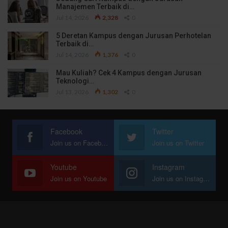
Manajemen Terbaik di…
Jul 14, 2026
2,328
0
5 Deretan Kampus dengan Jurusan Perhotelan
Terbaik di…
Jul 14, 2026
1,376
0
Mau Kuliah? Cek 4 Kampus dengan Jurusan
Teknologi…
Jul 13, 2026
1,302
0
Facebook
Twitter
Join us on Facebook
Join us on Twitter
Youtube
Instagram
Join us on Youtube
Join us on Instagram