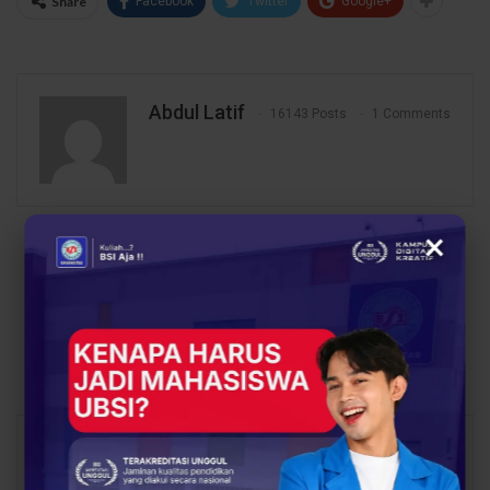
Share
Facebook
Twitter
Google+
Abdul Latif
16143 Posts
1 Comments
×
PREV POST
NEXT POST
Kampus Digital Kreatif
BSI Digination Ajak SMK
Universitas BSI
Muhammadiyah 1
Resmikan Lapangan
Pontianak Visualisasi
Olahraga Serbaguna
3D dan AR
You Might Also Like
All