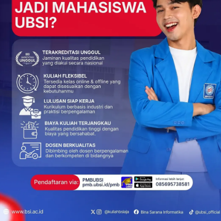
NEXT POST
Belajar dari Sang Juara! UBSI Sambangi
UNHAS Demi Cetak Mahasiswa Berprestasi
Nasional
More From Author
BERITA
jar di UBSI yang
Dosen Pembimbing Lapangan