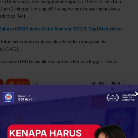
asa Universitas BSI mengatakan kegiatan TOEFL Prediction
ihan 2 minggu tentang skill yang harus dikuasai mahasiswa
diction Test.
Bahasa UBSI Sukses Gelar Seminar TOEFL Bagi Mahasiswa
uk memberikan penilaian akan keahlian yang dimiliki
at (14/2).
mahasiswa UBSI memiliki kompetensi Bahasa Inggris sesuai
+
ReddIt
493
0