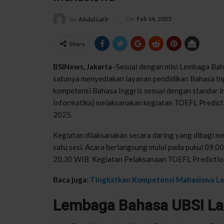
On
Feb 14, 2025
By
Abdul Latif
Share
BSINews, Jakarta
–Sesuai dengan misi Lembaga Baha
satunya menyediakan layanan pendidikan Bahasa I
kompetensi Bahasa Inggris sesuai dengan standar i
Informatika) melaksanakan kegiatan TOEFL Predicti
2025.
Kegiatan dilaksanakan secara daring yang dibagi me
satu sesi. Acara berlangsung mulai pada pukul 09.00
20.30 WIB. Kegiatan Pelaksanaan TOEFL Prediction 
Baca juga:
Tingkatkan Kompetensi Mahasiswa Le
Lembaga Bahasa UBSI La