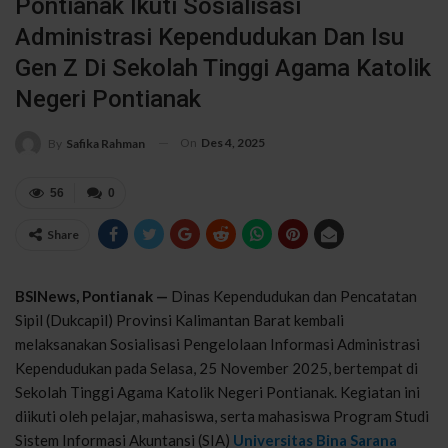
Pontianak Ikuti Sosialisasi
Administrasi Kependudukan Dan Isu
Gen Z Di Sekolah Tinggi Agama Katolik
Negeri Pontianak
On
Des 4, 2025
By
Safika Rahman
56
0
Share
BSINews, Pontianak —
Dinas
Kependudukan
dan
Pencatatan
Sipil
(
Dukcapil
)
Provinsi
Kalimantan Barat
kembali
melaksanakan
Sosialisasi
Pengelolaan
Informasi
Administrasi
Kependudukan
pada
Selasa
, 25 November 2025,
bertempat
di
Sekolah
Tinggi Agama
Katolik
Negeri Pontianak.
Kegiatan
ini
diikuti
oleh
pelajar
,
mahasiswa
,
serta
mahasiswa
Program
Studi
Sistem
Informasi
Akuntansi
(SIA)
Universitas Bina Sarana