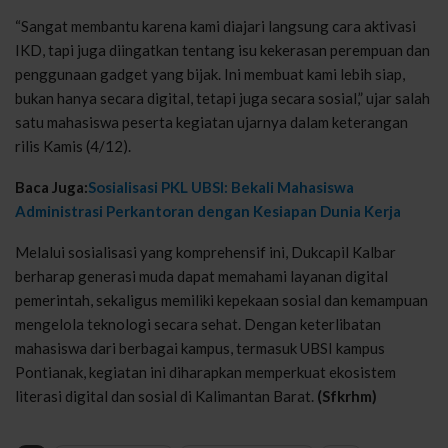
“Sangat
membantu
karena
kami
diajari
langsung
cara
aktivasi
IKD,
tapi
juga
diingatkan
tentang
isu
kekerasan
perempuan
dan
penggunaan
gadget yang
bijak
.
Ini
membuat
kami
lebih
siap
,
bukan
hanya
secara
digital,
tetapi
juga
secara
sosial
,”
ujar
salah
satu
mahasiswa
peserta
kegiatan
ujarnya
dalam
keterangan
rilis
Kamis
(4/12).
Baca Juga:
Sosialisasi PKL UBSI: Bekali Mahasiswa
Administrasi Perkantoran dengan Kesiapan Dunia Kerja
Melalui
sosialisasi
yang
komprehensif
ini
,
Dukcapil
Kalbar
berharap
generasi
muda
dapat
memahami
layanan
digital
pemerintah
,
sekaligus
memiliki
kepekaan
sosial
dan
kemampuan
mengelola
teknologi
secara
sehat
.
Dengan
keterlibatan
mahasiswa
dari
berbagai
kampus
,
termasuk
UBSI kampus
Pontianak,
kegiatan
ini
diharapkan
memperkuat
ekosistem
literasi
digital dan
sosial
di Kalimantan Barat.
(Sfkrhm)