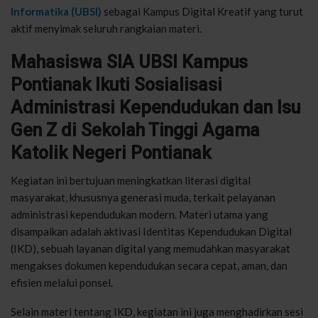
Informatika
(UBSI)
sebagai
Kampus
Digital
Kreatif
yang
turut
aktif
menyimak
seluruh
rangkaian
materi
.
Mahasiswa SIA UBSI Kampus
Pontianak Ikuti Sosialisasi
Administrasi Kependudukan dan Isu
Gen Z di Sekolah Tinggi Agama
Katolik Negeri Pontianak
Kegiatan
ini
bertujuan
meningkatkan
literasi
digital
masyarakat
,
khususnya
generasi
muda
,
terkait
pelayanan
administrasi
kependudukan
modern.
Materi
utama
yang
disampaikan
adalah
aktivasi
Identitas
Kependudukan
Digital
(IKD),
sebuah
layanan
digital yang
memudahkan
masyarakat
mengakses
dokumen
kependudukan
secara
cepat
,
aman
, dan
efisien
melalui
ponsel
.
Selain
materi
tentang
IKD,
kegiatan
ini
juga
menghadirkan
sesi