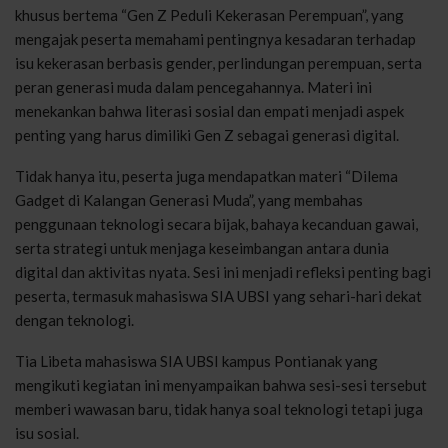
khusus
bertema
“Gen Z
Peduli
Kekerasan
Perempuan”, yang
mengajak
peserta
memahami
pentingnya
kesadaran
terhadap
isu
kekerasan
berbasis
gender,
perlindungan
perempuan
,
serta
peran
generasi
muda
dalam
pencegahannya
.
Materi
ini
menekankan
bahwa
literasi
sosial
dan
empati
menjadi
aspek
penting
yang
harus
dimiliki
Gen Z
sebagai
generasi
digital.
Tidak
hanya
itu
,
peserta
juga
mendapatkan
materi
“
Dilema
Gadget di
Kalangan
Generasi
Muda”, yang
membahas
penggunaan
teknologi
secara
bijak
,
bahaya
kecanduan
gawai
,
serta
strategi
untuk
menjaga
keseimbangan
antara
dunia
digital dan
aktivitas
nyata
.
Sesi
ini
menjadi
refleksi
penting
bagi
peserta
,
termasuk
mahasiswa
SIA UBSI yang
sehari-hari
dekat
dengan
teknologi
.
Tia
Libeta
mahasiswa
SIA UBSI
kampus
Pontianak yang
mengikuti
kegiatan
ini
menyampaikan
bahwa
sesi-sesi
tersebut
memberi
wawasan
baru
,
tidak
hanya
soal
teknologi
tetapi
juga
isu
sosial
.