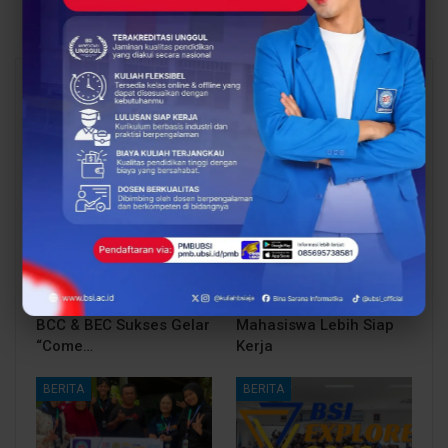
You Might Also Like
All
BERITA
BERITA
Sinergi Pendidikan dan
Proses Belajar di UBSI
Industri Makin Panas!
yang Mendukung
BCC & BEC Sukses Gelar
Mahasiswa Lebih Siap
“Come…
Kerja
BERITA
BERITA