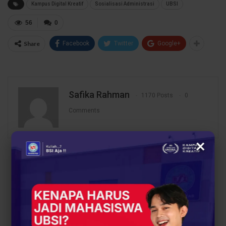
Kampus Digital Kreatif
Sosialisasi Administrasi
UBSI
56
0
Share
Facebook
Twitter
Google+
Safika Rahman
1170 Posts
0
Comments
×
PREV POST
NEXT POST
Mahasiswa SIA UBSI
UBSI Kampus
Kampus Pontianak Ikuti
Tasikmalaya Bekali
Sosialisasi IKD yang
Mahasiswa SI dengan
Digelar Dukcapil Kalbar
Wawasan Karir Digital
di Kantor Gubernur
Lewat Seminar Find
Your Career Today