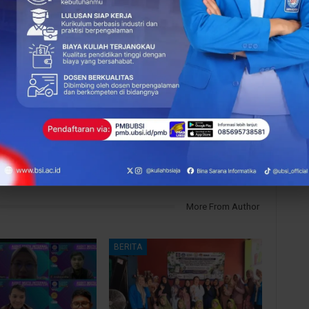
NEXT POST
Bentuk Karakter Entrepreneur pada
Mahasiswa, Universitas BSI Kampus Bogor
Akan Gelar Seminar
More From Author
BERITA