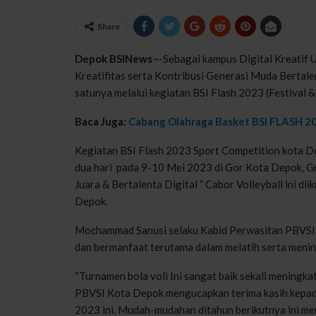
Share
Depok BSINews
–
-Sebagai kampus Digital Kreatif 
Kreatifitas serta Kontribusi Generasi Muda Bertalen
satunya melalui kegiatan BSI Flash 2023 (Festival &
Baca Juga:
Cabang Olahraga Basket BSI FLASH 20
Kegiatan BSI Flash 2023 Sport Competition kota De
dua hari pada 9-10 Mei 2023 di Gor Kota Depok, 
Juara & Bertalenta Digital ” Cabor Volleyball ini di
Depok.
Mochammad Sanusi selaku Kabid Perwasitan PBVSI 
dan bermanfaat terutama dalam melatih serta mening
“Turnamen bola voli Ini sangat baik sekali meningk
PBVSI Kota Depok mengucapkan terima kasih kepad
2023 ini. Mudah-mudahan ditahun berikutnya ini menj