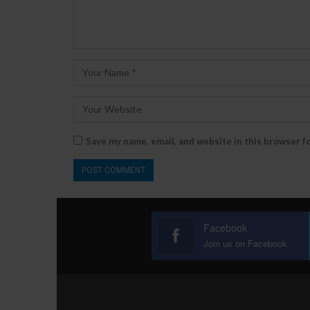
Save my name, email, and website in this browser f
Facebook
Join us on Facebook