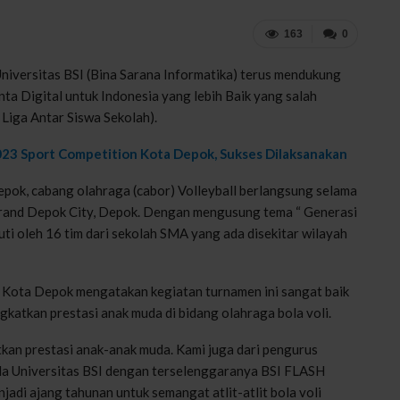
163
0
Universitas BSI (Bina Sarana Informatika) terus mendukung
ta Digital untuk Indonesia yang lebih Baik yang salah
 Liga Antar Siswa Sekolah).
23 Sport Competition Kota Depok, Sukses Dilaksanakan
pok, cabang olahraga (cabor) Volleyball berlangsung selama
Grand Depok City, Depok. Dengan mengusung tema “ Generasi
ikuti oleh 16 tim dari sekolah SMA yang ada disekitar wilayah
Kota Depok mengatakan kegiatan turnamen ini sangat baik
katkan prestasi anak muda di bidang olahraga bola voli.
atkan prestasi anak-anak muda. Kami juga dari pengurus
a Universitas BSI dengan terselenggaranya BSI FLASH
adi ajang tahunan untuk semangat atlit-atlit bola voli