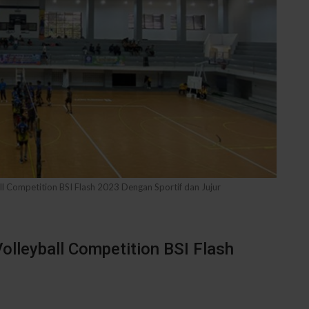
ll Competition BSI Flash 2023 Dengan Sportif dan Jujur
olleyball Competition BSI Flash