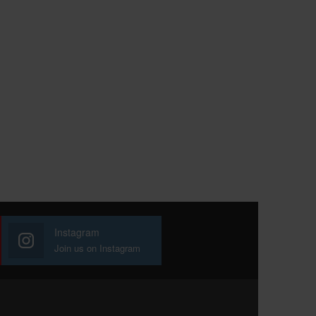
Instagram
Join us on Instagram