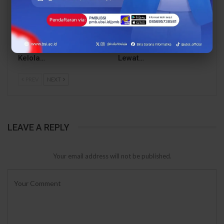
Dari Catatan Manual
Dari Sampah Jadi
Menuju Digital, UBSI
Rupiah, UBSI Bantu
Bantu Bank Sampah
Bank Sampah Mawar
Mawar Burangrang
Burangrang Go Digital
Kelola…
Lewat…
PREV
NEXT
LEAVE A REPLY
Your email address will not be published.