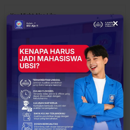
You Might Also Like
All
×
BERITA
BERITA
UBSI Buka Call for
Siap Kuliah Berkualitas?
Papers ICAISD 2026,
UBSI Cengkareng Gelar
Dorong Riset Teknologi
Open Booth Spesial
dan Keamanan Siber…
dengan Beasiswa…
BERITA
BERITA