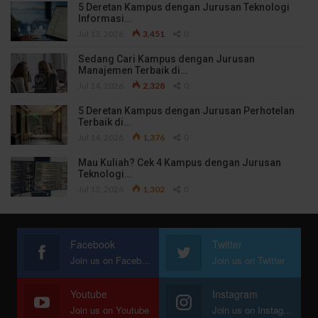
5 Deretan Kampus dengan Jurusan Teknologi
Informasi…
Jul 13, 2026
3,451
0
Sedang Cari Kampus dengan Jurusan
Manajemen Terbaik di…
Jul 14, 2026
2,328
0
5 Deretan Kampus dengan Jurusan Perhotelan
Terbaik di…
Jul 14, 2026
1,376
0
Mau Kuliah? Cek 4 Kampus dengan Jurusan
Teknologi…
Jul 13, 2026
1,302
0
Facebook
Twitter
Join us on Facebook
Join us on Twitter
Youtube
Instagram
Join us on Youtube
Join us on Instagram