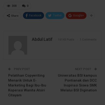
308
0
Share
Facebook
Twitter
Google+
Abdul Latif
16143 Posts
1 Comments
PREV POST
NEXT POST
Pelatihan Copywriting
Universitas BSI kampus
Menarik Untuk E-
Pontianak dan DCC
Marketing Bagi Ibu-Ibu
Inspirasi Siswa SMK
Koperasi Wanita Atsiri
Melalui BSI Digination
Citayam