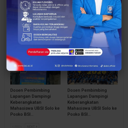
Sinergi Pendidikan dan
Proses Belajar di UBSI
Industri Makin Panas!
yang Mendukung
BCC & BEC Sukses Gelar
Mahasiswa Lebih Siap
“Come…
Kerja
BERITA
BERITA
Dosen Pembimbing
Dosen Pembimbing
Lapangan Dampingi
Lapangan Dampingi
Keberangkatan
Keberangkatan
Mahasiswa UBSI Solo ke
Mahasiswa UBSI Solo ke
Posko BSI…
Posko BSI…
PREV
NEXT