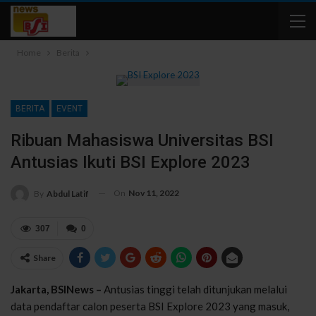
Home
Berita
BERITA
EVENT
Ribuan Mahasiswa Universitas BSI
Antusias Ikuti BSI Explore 2023
On
Nov 11, 2022
By
Abdul Latif
307
0
Share
Jakarta, BSINews –
Antusias tinggi telah ditunjukan melalui
data pendaftar calon peserta BSI Explore 2023 yang masuk,