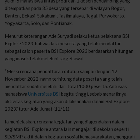
yakni 5 mahasiswa lintas prodi dan 1 dosen pendamping yang
ditempatkan pada 35 desa yang tersebar di wilayah Bogor,
Banten, Bekasi, Sukabumi, Tasikmalaya, Tegal, Purwokerto,
Yogyakarta, Solo, dan Pontianak.
Menurut keterangan Ade Suryadi selaku ketua pelaksana BSI
Explore 2023, bahwa data peserta yang telah mendaftar
sebagai calon peserta BSI Explore 2023 berdasarkan hitungan
yang masuk telah melebihi target awal.
“Meski rencana pendaftaran ditutup sampai dengan 12
November 2022, namn terhitung data peserta yang telah
mendaftar sudah melebihi dari total 1000 peserta. Antusias
mahasiswa
Universitas BSI
begitu tinggi, sebab menariknya
aktivitas kegiatan yang akan dilaksanakan dalam BSI Explore
2023,” tutur Ade, Jumat (11/11).
Ia menjelaskan, rencana kegiatan yang diagendakan dalam
kegiatan BSI Explore antara lain mengajar di sekolah seperti
SD/SMP, aktif dalam kegiatan sosial kemasyarakatan, menggali