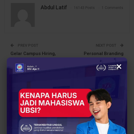
Abdul Latif
16143 Posts
1 Comments
PREV POST
NEXT POST
Gelar Campus Hiring,
Personal Branding
BSI Career Center
Adalah Citra Diri Kepada
×
Hadirkan PT Sumber
Orang Lain
Sarana Putra
You Might Also Like
All
BERITA
BERITA