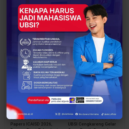
PREV POST
NEXT POST
AI Jadi Game Changer,
Kolaborasi Kreatif di
Mochammad Rizky
Seminar Kemerdekaan
Kusumayudha Kupas
Digital UBSI Kampus
Strategi Bisnis di Era
Yogyakarta: Inovasi AI
Digital
Berbasis Budaya Lokal
You Might Also Like
All
BERITA
BERITA
UBSI Buka Call for
Siap Kuliah Berkualitas?
Papers ICAISD 2026,
UBSI Cengkareng Gelar