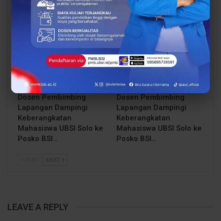
BCC & BEC Sukses Gelar
Mahasiswa Lebih Siap
“Come…
Kerja
BERITA
BERITA
Dosen Pembimbing
Dosen Pembimbing
Lapangan Dampingi
Lapangan Dampingi
Keberangkatan
Keberangkatan
Mahasiswa UBSI Solo ke
Mahasiswa UBSI Solo ke
Posko BSI…
Posko BSI…
PREV
NEXT
LEAVE A REPLY