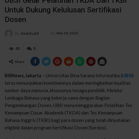
UBSI Gelar Pelatihan TKDA Dan TKBI
Untuk Dukung Kelulusan Sertifikasi
Dosen
On
Mei 10, 2025
By
Abdul Latif
45
0
Share
BSINews, Jakarta
– Universitas Bina Sarana Informatika (
UBSI
)
terus menunjukkan komitmennya dalam meningkatkan kualitas
sumber daya manusia, khususnya tenaga pendidik. Melalui
Lembaga Bahasa yang bekerja sama dengan Bagian
Pengembangan Dosen, UBSI menyelenggarakan Pelatihan Tes
Kemampuan Dasar Akademik (TKDA) dan Tes Kemampuan
Bahasa Inggris (TKBI) bagi para dosen yang telah dinyatakan
eligible dalam program Sertifikasi Dosen (Serdos).