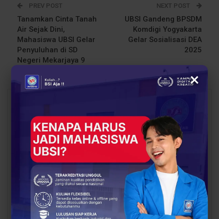
PREV POST
NEXT POST
Tanamkan Cinta Tanah
UBSI Gandeng BPSDM
Air Sejak Dini,
Komdigi Yogyakarta
Mahasiswa UBSI Gelar
Gelar Sosialisasi DEA
Penyuluhan di SD
2025
Negeri Mekarjaya 9
×
You Might Also Like
All
BERITA
BERITA
Sinergi Pendidikan dan
Proses Belajar di UBSI
Industri Makin Panas!
yang Mendukung