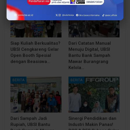
BERITA
BERITA
Siap Kuliah Berkualitas?
Dari Catatan Manual
UBSI Cengkareng Gelar
Menuju Digital, UBSI
Open Booth Spesial
Bantu Bank Sampah
dengan Beasiswa…
Mawar Burangrang
Kelola…
BERITA
BERITA
Dari Sampah Jadi
Sinergi Pendidikan dan
Rupiah, UBSI Bantu
Industri Makin Panas!