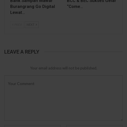
Bank Sampah Mawar
BCC & BEC Sukses Gelar
Burangrang Go Digital
“Come…
Lewat…
PREV
NEXT
LEAVE A REPLY
Your email address will not be published.