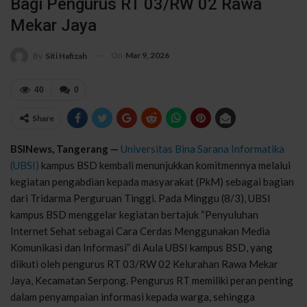
Bagi Pengurus RT 03/RW 02 Rawa
Mekar Jaya
On
Mar 9, 2026
By
Siti Hafizah
40
0
Share
BSINews, Tangerang —
Universitas Bina Sarana Informatika
(UBSI)
kampus BSD kembali menunjukkan komitmennya melalui
kegiatan pengabdian kepada masyarakat (PkM) sebagai bagian
dari Tridarma Perguruan Tinggi. Pada Minggu (8/3), UBSI
kampus BSD menggelar kegiatan bertajuk “Penyuluhan
Internet Sehat sebagai Cara Cerdas Menggunakan Media
Komunikasi dan Informasi” di Aula UBSI kampus BSD, yang
diikuti oleh pengurus RT 03/RW 02 Kelurahan Rawa Mekar
Jaya, Kecamatan Serpong. Pengurus RT memiliki peran penting
dalam penyampaian informasi kepada warga, sehingga