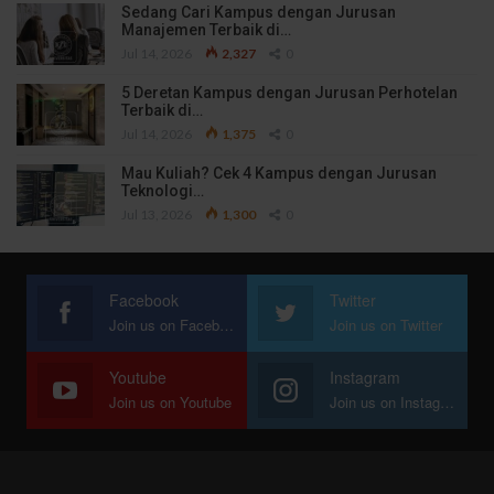
Sedang Cari Kampus dengan Jurusan
Manajemen Terbaik di…
Jul 14, 2026
2,327
0
5 Deretan Kampus dengan Jurusan Perhotelan
Terbaik di…
Jul 14, 2026
1,375
0
Mau Kuliah? Cek 4 Kampus dengan Jurusan
Teknologi…
Jul 13, 2026
1,300
0
Facebook
Twitter
Join us on Facebook
Join us on Twitter
Youtube
Instagram
Join us on Youtube
Join us on Instagram