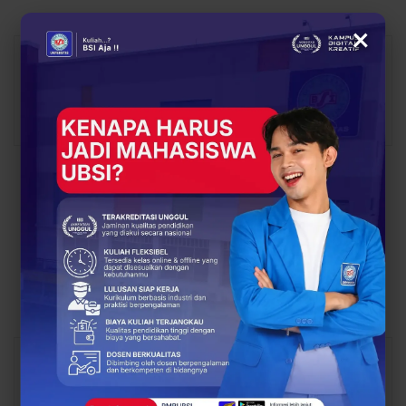
×
Siti Hafizah
716 Posts
0 Comments
PREV POST
NEXT POST
UBSI Kampus
Dosen UBSI Gelar
Purwokerto Bekali
Pelatihan Manajemen
Mahasiswa Hadapi
Keuangan dan Literasi
Tugas Akhir Lewat
Digital di MDT Al
Sosialisasi Outline TA
Hamidiyah
You Might Also Like
All