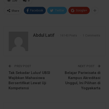
130
0
Share
Facebook
Twitter
Google+
Abdul Latif
16143 Posts
1 Comments
PREV POST
NEXT POST
Tak Sekadar Lulus! UBSI
Belajar Pariwisata di
Wajibkan Mahasiswa
Kampus Akreditasi
Bersertifikat Lewat Uji
Unggul, Ini Pilihan di
Kompetensi
Yogyakarta