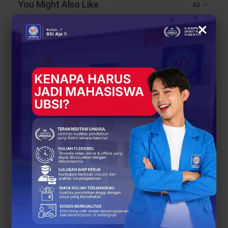
You Might Also Like
All
×
BERITA
BERITA
UBSI Buka Call for
Siap Kuliah Berkualitas?
Papers ICAISD 2026,
UBSI Cengkareng Gelar
Dorong Riset Teknologi
Open Booth Spesial
dan Keamanan Siber…
dengan Beasiswa…
BERITA
BERITA
Dari Catatan Manual
Dari Sampah Jadi