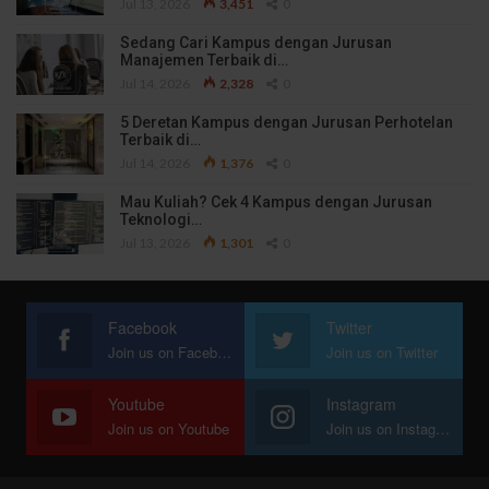
Jul 13, 2026
3,451
0
Sedang Cari Kampus dengan Jurusan
Manajemen Terbaik di…
Jul 14, 2026
2,328
0
5 Deretan Kampus dengan Jurusan Perhotelan
Terbaik di…
Jul 14, 2026
1,376
0
Mau Kuliah? Cek 4 Kampus dengan Jurusan
Teknologi…
Jul 13, 2026
1,301
0
Facebook
Twitter
Join us on Facebook
Join us on Twitter
Youtube
Instagram
Join us on Youtube
Join us on Instagram