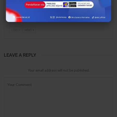
Menuju Digital, UBSI
Rupiah, UBSI Bantu
Bantu Bank Sampah
Bank Sampah Mawar
Mawar Burangrang
Burangrang Go Digital
Kelola…
Lewat…
PREV
NEXT
LEAVE A REPLY
Your email address will not be published.