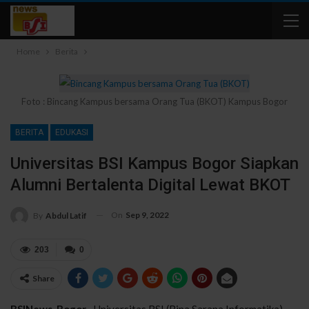
Home
Berita
Foto : Bincang Kampus bersama Orang Tua (BKOT) Kampus Bogor
BERITA
EDUKASI
Universitas BSI Kampus Bogor Siapkan
Alumni Bertalenta Digital Lewat BKOT
On
Sep 9, 2022
By
Abdul Latif
203
0
Share
BSINews, Bogor–
Universitas BSI (Bina Sarana Informatika)