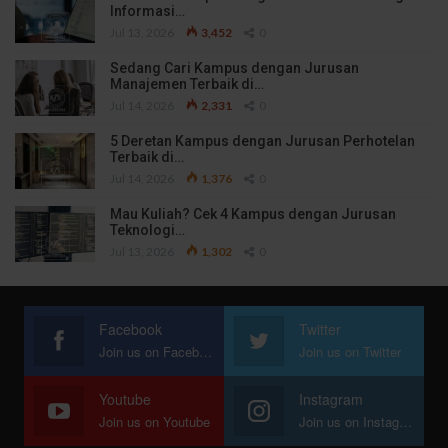
Informasi…
Jul 13, 2026
3,452
0
Sedang Cari Kampus dengan Jurusan
Manajemen Terbaik di…
Jul 14, 2026
2,331
0
5 Deretan Kampus dengan Jurusan Perhotelan
Terbaik di…
Jul 14, 2026
1,376
0
Mau Kuliah? Cek 4 Kampus dengan Jurusan
Teknologi…
Jul 13, 2026
1,302
0
Facebook
Twitter
Join us on Facebook
Join us on Twitter
Youtube
Instagram
Join us on Youtube
Join us on Instagram