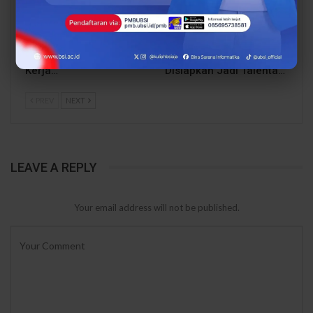
Perkuat Kolaborasi
Bukan Cuma Bisa
Kampus, UBSI Kampus
Merawat Pasien,
Tasikmalaya dan UNIRU
Mahasiswa
Condong Sepakati
Keperawatan UBSI
Kerja…
Disiapkan Jadi Talenta…
PREV
NEXT
LEAVE A REPLY
Your email address will not be published.