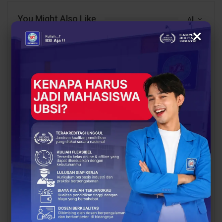
You Might Also Like
All
×
BERITA
BERITA
Dukung Pelayanan Haji
BSI Explore 2026 Resmi
dan Umrah, Mahasiswa
Dimulai, 228 Mahasiswa
UBSI Hibahkan Aplikasi
Siap Mengabdi di 38
ke Kemenag…
Desa
BERITA
PENDIDIKAN