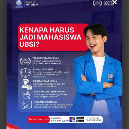
×
UBSI Buka Call for
Siap Kuliah Berkualitas?
Papers ICAISD 2026,
UBSI Cengkareng Gelar
Dorong Riset Teknologi
Open Booth Spesial
dan Keamanan Siber…
dengan Beasiswa…
BERITA
BERITA
Dari Catatan Manual
Dari Sampah Jadi
Menuju Digital, UBSI
Rupiah, UBSI Bantu
Bantu Bank Sampah
Bank Sampah Mawar
Mawar Burangrang
Burangrang Go Digital
Kelola…
Lewat…