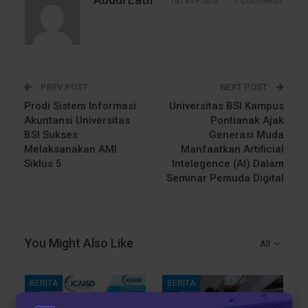
16143 Posts
1 Comments
PREV POST
NEXT POST
Prodi Sistem Informasi
Universitas BSI Kampus
Akuntansi Universitas
Pontianak Ajak
BSI Sukses
Generasi Muda
Melaksanakan AMI
Manfaatkan Artificial
Siklus 5
Intelegence (AI) Dalam
Seminar Pemuda Digital
You Might Also Like
All
BERITA
BERITA