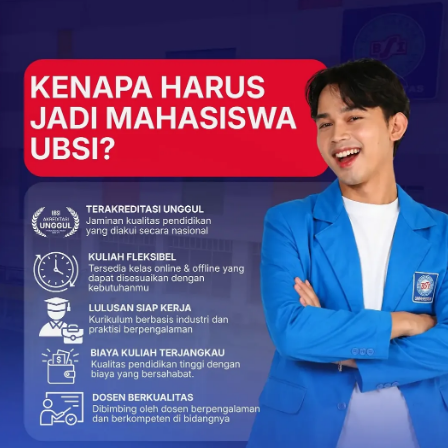
+
ReddIt
151
0
NEXT POST
Dosen Universitas BSI Berikan Pelatihan Public
Speaking pada Muda Berbuat
More From Author