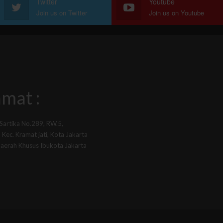
Twitter
Youtube
Join us on Twitter
Join us on Youtube
mat :
 Sartika No.289, RW.5,
Kec. Kramat jati, Kota Jakarta
Daerah Khusus Ibukota Jakarta