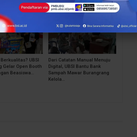
BERITA
 Berkualitas? UBSI
Dari Catatan Manual Menuju
 Gelar Open Booth
Digital, UBSI Bantu Bank
ngan Beasiswa…
Sampah Mawar Burangrang
Kelola…