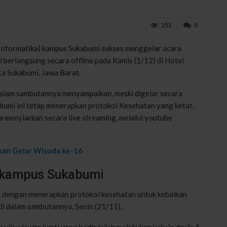
151
0
 Informatika) kampus Sukabumi sukses menggelar acara
i berlangsung secara offline pada Kamis (1/12) di Hotel
ta Sukabumi, Jawa Barat.
alam sambutannya menyampaikan, meski digelar secara
abumi ini tetap menerapkan protokol Kesehatan yang ketat.
a menyiarkan secara live streaming, melalui youtube
kan Gelar Wisuda ke-16
I kampus Sukabumi
an dengan menerapkan protokol kesehatan untuk kebaikan
di dalam sambutannya, Senin (21/11).
n wisudawan/wati yang hadir telah melakukan vaksin dosis 1,