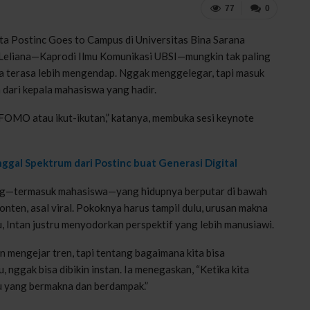
77
0
ita Postinc Goes to Campus di Universitas Bina Sarana
n Leliana—Kaprodi Ilmu Komunikasi UBSI—mungkin tak paling
nya terasa lebih mengendap. Nggak menggelegar, tapi masuk
m dari kepala mahasiswa yang hadir.
ta FOMO atau ikut-ikutan,” katanya, membuka sesi keynote
gal Spektrum dari Postinc buat Generasi Digital
 orang—termasuk mahasiswa—yang hidupnya berputar di bawah
onten, asal viral. Pokoknya harus tampil dulu, urusan makna
u, Intan justru menyodorkan perspektif yang lebih manusiawi.
an mengejar tren, tapi tentang bagaimana kita bisa
 nggak bisa dibikin instan. Ia menegaskan, “Ketika kita
tu yang bermakna dan berdampak.”