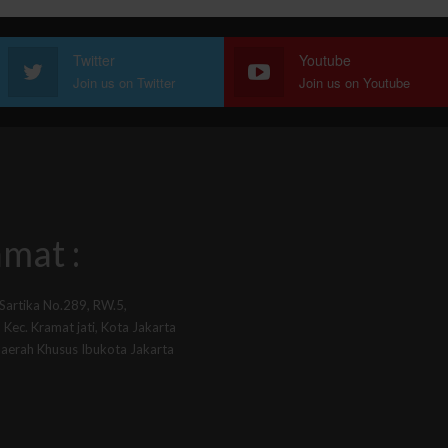
Twitter
Youtube
Join us on Twitter
Join us on Youtube
mat :
 Sartika No.289, RW.5,
Kec. Kramat jati, Kota Jakarta
Daerah Khusus Ibukota Jakarta