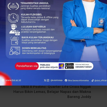
ibuktikan hari itu oleh
UBSI
Sebagai Kampus Digital Kreatif,
t perjalanan hidup ke depan.
(ACH)
+
ReddIt
77
0
NEXT POST
h
UBSI X Postinc: Quarter Life Crisis Nggak
Harus Bikin Lemas, Belajar Napas dan Makna
Bareng Joddy