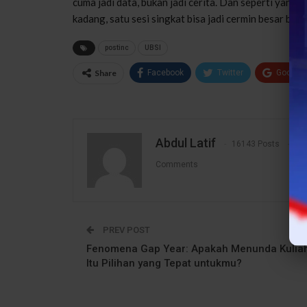
cuma jadi data, bukan jadi cerita. Dan seperti yang d
kadang, satu sesi singkat bisa jadi cermin besar bua
postinc
UBSI
Share
Facebook
Twitter
Google
Abdul Latif
16143 Posts
1
Comments
PREV POST
Fenomena Gap Year: Apakah Menunda Kulia
Itu Pilihan yang Tepat untukmu?