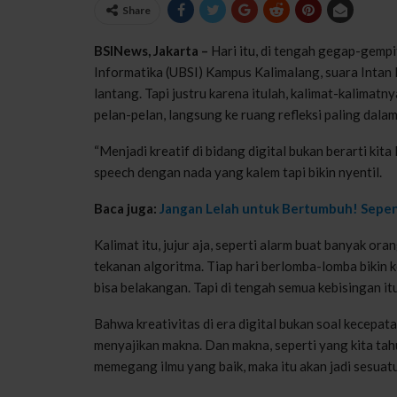
Share
BSINews, Jakarta –
Hari itu, di tengah gegap-gemp
Informatika (UBSI) Kampus Kalimalang, suara Inta
lantang. Tapi justru karena itulah, kalimat-kalimat
pelan-pelan, langsung ke ruang refleksi paling dala
“Menjadi kreatif di bidang digital bukan berarti ki
speech dengan nada yang kalem tapi bikin nyentil.
Baca juga:
Jangan Lelah untuk Bertumbuh! Sepeng
Kalimat itu, jujur aja, seperti alarm buat banyak
tekanan algoritma. Tiap hari berlomba-lomba bikin k
bisa belakangan. Tapi di tengah semua kebisingan it
Bahwa kreativitas di era digital bukan soal kecepat
menyajikan makna. Dan makna, seperti yang kita tahu,
memegang ilmu yang baik, maka itu akan jadi sesua