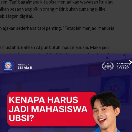
osen. Tapi bagaimana kita bisa menjadikan wawasan itu alat
kan pesan yang bikin orang mikir, bukan cuma nge-like.
bisingan digital.
 ajakan sederhana tapi penting, “Tetaplah menjadi manusia
is mustahil. Bahkan AI pun butuh input manusia. Maka jadi
 nggak sok jago sendiri. Adaptif bukan berarti berubah-ubah
ahu kapan harus belajar ulang, dan tahu kapan waktunya
ma sebagai seremoni formal. Ia menutup dengan satu ajakan
narik napas, dan mikir: “Saya ingin mengajak semuanya untuk
up: Oleh-Oleh dari Sambutan Dekan FKB UBSI di Postinc
mengejar produktivitas. Tapi tanpa refleksi, semua pencapaian