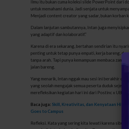
Ilmu itu bukan cuma koleksi slide PowerPoint dari d
untuk memahami dunia. Jadi senjata untuk menyampai
Menjadi content creator yang sadar, bukan korban ke
Dalam lanjutan sambutannya, Intan juga menyisipkan
yang adaptif dan kolaboratif.”
Karena di era sekarang, bertahan sendirian itu nyar
penting untuk tetap punya empati, kerja bareng, dan
tanpa arah. Tapi punya kemampuan membaca zaman, t
jalan bareng.
Yang menarik, Intan nggak mau sesi ini berakhir cu
yang seolah mengajak semua peserta duduk sejenak, 
merefleksikan kegiatan hari ini dari Postinc x UBSI.”
Baca juga:
Skill, Kreativitas, dan Kenyataan Hid
Goes to Campus
Refleksi. Kata yang sering kita lewati karena sibuk 