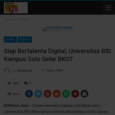
Home
Event
EVENT
BERITA
Siap Bertalenta Digital, Universitas BSI
Kampus Solo Gelar BKOT
On
Sep 6, 2022
By
Abdul Latif
124
0
Share
BSINews, Solo –
Dalam memmpersiapkan erkuliahan baru,
Universitas BSI (Bina Sarana Informatika) kampus Solo sukses