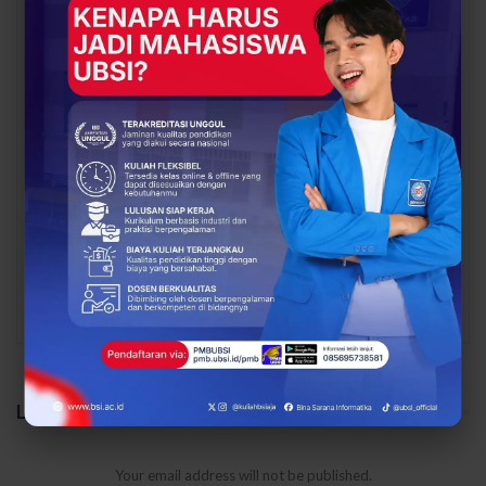
BERITA
BERITA
Dari Catatan Manual
Dari Sampah Jadi
Menuju Digital, UBSI
Rupiah, UBSI Bantu
Bantu Bank Sampah
Bank Sampah Mawar
Mawar Burangrang
Burangrang Go Digital
Kelola…
Lewat…
PREV
NEXT
LEAVE A REPLY
Your email address will not be published.