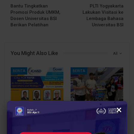
Bantu Tingkatkan
PLTI Yogyakarta
Promosi Produk UMKM,
Lakukan Visitasi ke
Dosen Universitas BSI
Lembaga Bahasa
Berikan Pelatihan
Universitas BSI
You Might Also Like
All
BERITA
BERITA
×
UBSI Buka Call for
Siap Kuliah Berkualitas?
Papers ICAISD 2026,
UBSI Cengkareng Gelar
Dorong Riset Teknologi
Open Booth Spesial
dan Keamanan Siber…
dengan Beasiswa…