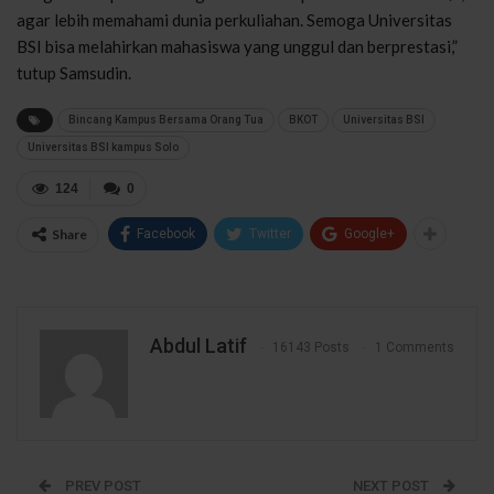
agar lebih memahami dunia perkuliahan. Semoga Universitas
BSI bisa melahirkan mahasiswa yang unggul dan berprestasi,”
tutup Samsudin.
Bincang Kampus Bersama Orang Tua
BKOT
Universitas BSI
Universitas BSI kampus Solo
124
0
Share
Facebook
Twitter
Google+
Abdul Latif
16143 Posts
1 Comments
PREV POST
NEXT POST