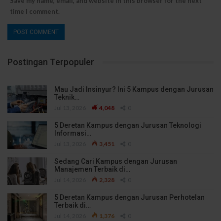
Save my name, email, and website in this browser for the next
time I comment.
Postingan Terpopuler
Mau Jadi Insinyur? Ini 5 Kampus dengan Jurusan
Teknik…
Jul 13, 2026
4,048
0
5 Deretan Kampus dengan Jurusan Teknologi
Informasi…
Jul 13, 2026
3,451
0
Sedang Cari Kampus dengan Jurusan
Manajemen Terbaik di…
Jul 14, 2026
2,328
0
5 Deretan Kampus dengan Jurusan Perhotelan
Terbaik di…
Jul 14, 2026
1,376
0