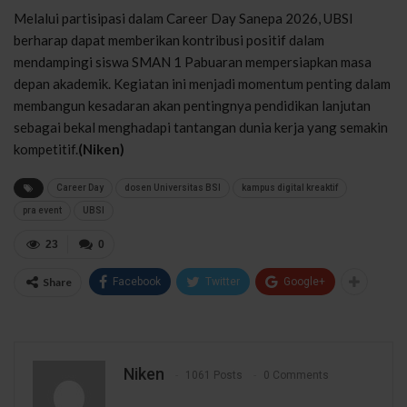
Melalui partisipasi dalam Career Day Sanepa 2026, UBSI
berharap dapat memberikan kontribusi positif dalam
mendampingi siswa SMAN 1 Pabuaran mempersiapkan masa
depan akademik. Kegiatan ini menjadi momentum penting dalam
membangun kesadaran akan pentingnya pendidikan lanjutan
sebagai bekal menghadapi tantangan dunia kerja yang semakin
kompetitif.
(Niken)
Career Day
dosen Universitas BSI
kampus digital kreaktif
pra event
UBSI
23
0
Share
Facebook
Twitter
Google+
Niken
1061 Posts
0 Comments