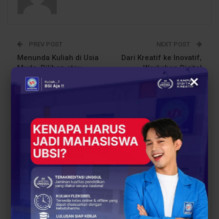
PREV POST
NEXT POST
Menunda Kuliah di Usia
Dari Kreatif ke Inovatif,
Muda, Pilihan atau
Workshop Digital
×
Risiko Masa Depan?
Creative Siap Digelar di
SMKIT Nurul Qolbi
Bekasi
You Might Also Like
All
BERITA
EVENT