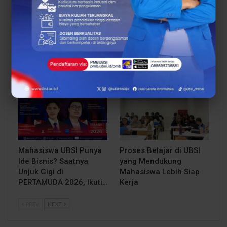
Siap Kuliah Berkualitas?
Lulusan Berdaya Saing
UBSI Cengkareng Gelar
Dimulai dari
Open Booth Spesial
Kompetensi, UBSI
dengan Beasiswa…
Kampus Cikampek
Bekali Mahasiswa…
EVENT
BERITA
Mahasiswa UBSI Punya
Proses Belajar di UBSI
Ide Bisnis? Saatnya
yang Mendukung
Unjuk Gigi di
Mahasiswa Lebih Siap
PERTAMUDA 2026, Ikuti…
Kerja
PREV
NEXT