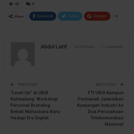
42
0
Share
Facebook
Twitter
Google+
Abdul Latif
16143 Posts
1 Comments
PREV POST
NEXT POST
“Level Up” di UBSI
FTI UBSI Kampus
Kalimalang: Workshop
Pontianak Jadwalkan
Personal Branding
Kunjungan Industri ke
Bekali Mahasiswa Baru
Dua Perusahaan
Hadapi Era Digital
Telekomunikasi
Nasional