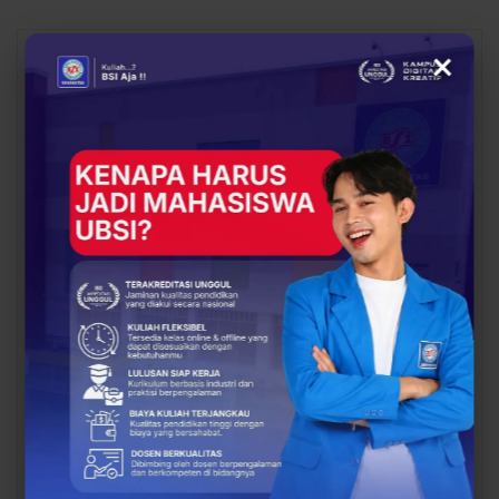
×
You Might Also Like
All
BERITA
BERITA
UBSI Gathering dan
Siap Kuliah Berkualitas?
Padel Day, Saatnya
UBSI Cengkareng Gelar
Alumni UBSI Kampus
Open Booth Spesial
Pontianak Kembali
dengan Beasiswa…
Bertemu
EVENT
EVENT