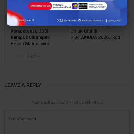
Lulusan Berdaya Saing
Mahasiswa UBSI Punya
Dimulai dari
Ide Bisnis? Saatnya
Kompetensi, UBSI
Unjuk Gigi di
Kampus Cikampek
PERTAMUDA 2026, Ikuti…
Bekali Mahasiswa…
PREV
NEXT
LEAVE A REPLY
Your email address will not be published.