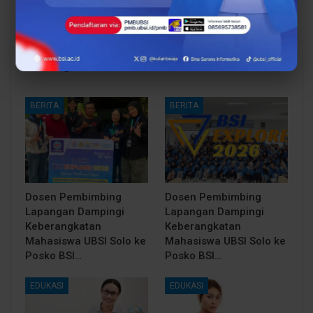
You Might Also Like
All
BERITA
BERITA
Dosen Pembimbing
Dosen Pembimbing
Lapangan Dampingi
Lapangan Dampingi
Keberangkatan
Keberangkatan
Mahasiswa UBSI Solo ke
Mahasiswa UBSI Solo ke
Posko BSI…
Posko BSI…
EDUKASI
EDUKASI