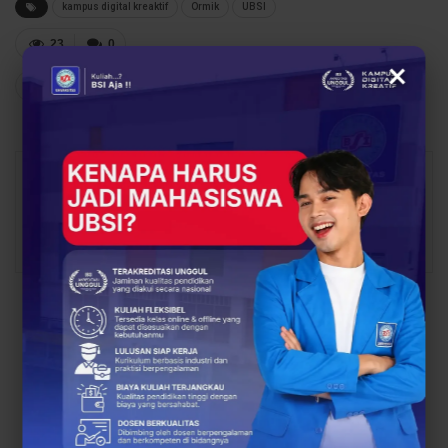
kampus digital kreaktif
Ormik
UBSI
23
0
×
Share
Facebook
Twitter
Google+
Safika Rahman
1170 Posts
0
Comments
PREV POST
NEXT POST
Maba Antusias, Ormawa
UBSI Kampus
Expo 2025 UBSI Kampus
Tasikmalaya
Sukabumi Perkenalkan
Perkenalkan DICO:
BEM, HIMA, hingga UKM
Wadah Generasi Kreatif
Super Keren
Berbasis Teknologi
Digital