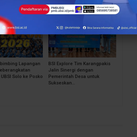
BERITA
bimbing Lapangan
BSI Explore Tim Karangpakis
Keberangkatan
Jalin Sinergi dengan
UBSI Solo ke Posko
Pemerintah Desa untuk
Sukseskan…