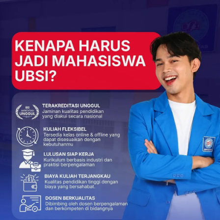
+
ReddIt
153
0
NEXT POST
us
Universitas BSI Kampus Karawang Terima
Kunjungan Edukasi SMK IPTEK Cilamaya
More From Author