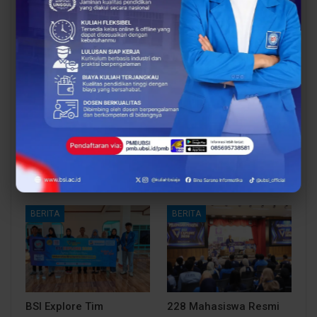
BERITA
BERITA
Dosen Pembimbing
Dosen Pembimbing
Lapangan Dampingi
Lapangan Dampingi
Keberangkatan
Keberangkatan
Mahasiswa UBSI Solo ke
Mahasiswa UBSI Solo ke
Posko BSI…
Posko BSI…
BERITA
BERITA
BSI Explore Tim
228 Mahasiswa Resmi