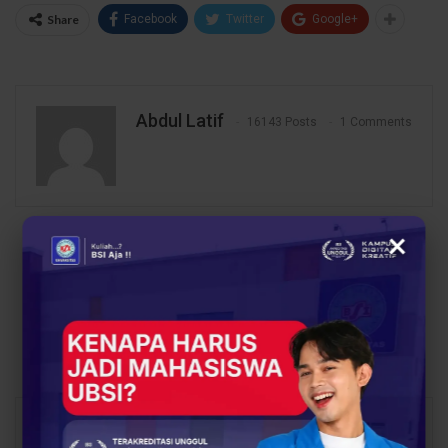
Share
Facebook
Twitter
Google+
Abdul Latif
16143 Posts
1 Comments
×
PREV POST
NEXT POST
Optimalisasi Pemasaran
Pelatihan Pelayanan
Produk UMKM
Prima untuk Karyawan
Menggunakan Google
Bank MNC Bogor
Ads
You Might Also Like
All