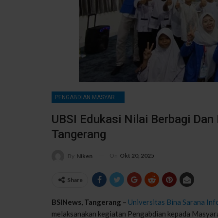
PENGABDIAN MASYARAKAT
UBSI Edukasi Nilai Berbagi Dan 
Tangerang
On
Okt 20, 2025
By
Niken
Share
BSINews, Tangerang
–
Universitas Bina Sarana Inf
melaksanakan kegiatan Pengabdian kepada Masyarak