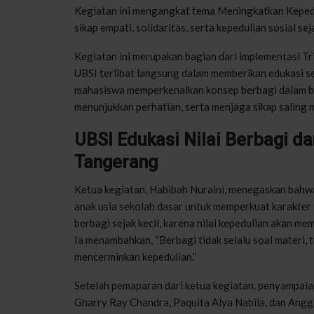
Kegiatan ini mengangkat tema Meningkatkan Kepedu
sikap empati, solidaritas, serta kepedulian sosial seja
Kegiatan ini merupakan bagian dari implementasi 
UBSI terlibat langsung dalam memberikan edukasi se
mahasiswa memperkenalkan konsep berbagi dalam be
menunjukkan perhatian, serta menjaga sikap saling 
UBSI Edukasi Nilai Berbagi da
Tangerang
Ketua kegiatan, Habibah Nuraini, menegaskan bahwa
anak usia sekolah dasar untuk memperkuat karakter
berbagi sejak kecil, karena nilai kepedulian akan me
Ia menambahkan, “Berbagi tidak selalu soal materi, 
mencerminkan kepedulian.”
Setelah pemaparan dari ketua kegiatan, penyampaian
Gharry Ray Chandra, Paquita Alya Nabila, dan Angg