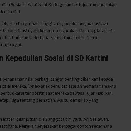
lian Sosial melalui Nilai Berbagi dan bertujuan menanamkan
k usia dini.
Tri Dharma Perguruan Tinggi yang mendorong mahasiswa
rta kontribusi nyata kepada masyarakat. Pada kegiatan ini,
ntuk tindakan sederhana, seperti membantu teman,
menghargai.
n Kepedulian Sosial di SD Kartini
 penanaman nilai berbagi sangat penting diberikan kepada
 sosial mereka. “Anak-anak perlu dibiasakan memahami makna
mbentuk karakter positif saat mereka dewasa,” ujar Habibah.
tetapi juga tentang perhatian, waktu, dan sikap yang
 materi dilanjutkan oleh anggota tim yaitu Ari Setiawan,
i Istifana. Mereka menjelaskan berbagai contoh sederhana