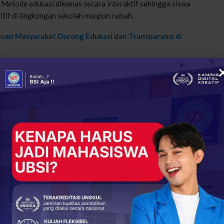
. Metode edukasi dikemas secara interaktif sehingga siswa
tif di lingkungan sekolah maupun rumah.
uan Masyarakat Dorong Edukasi dan Transparansi di
tan ini karena mahasiswa UBSI berhasil menyampaikan materi
sehingga pesan moral dapat diterima dengan baik. Kehadiran
 anak-anak tentang pentingnya saling membantu dan menjaga
 siswa terlihat antusias menjawab dan bertanya mengenai
 bahwa siswa mulai memahami pentingnya kepedulian sosial
mahasiswa UBSI berharap nilai berbagi dan kepedulian dapat
n lingkungan sekitar.
(Niken)
rakat
UBSI
+
ReddIt
44
0