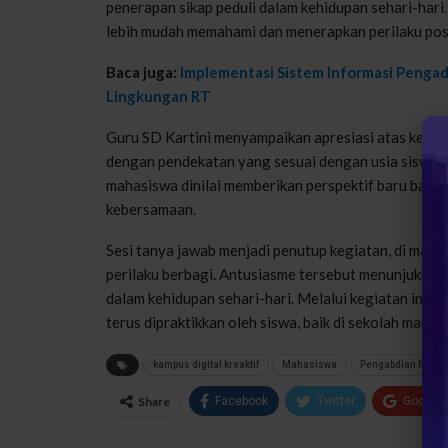
penerapan sikap peduli dalam kehidupan sehari-hari
lebih mudah memahami dan menerapkan perilaku posi
Baca juga:
Implementasi Sistem Informasi Pengad
Lingkungan RT
Guru SD Kartini menyampaikan apresiasi atas kegia
dengan pendekatan yang sesuai dengan usia siswa, 
mahasiswa dinilai memberikan perspektif baru bagi
kebersamaan.
Sesi tanya jawab menjadi penutup kegiatan, di mana
perilaku berbagi. Antusiasme tersebut menunjukkan
dalam kehidupan sehari-hari. Melalui kegiatan ini, 
terus dipraktikkan oleh siswa, baik di sekolah maupu
kampus digital kreaktif
Mahasiswa
Pengabdian Masya
Share
Facebook
Twitter
Google