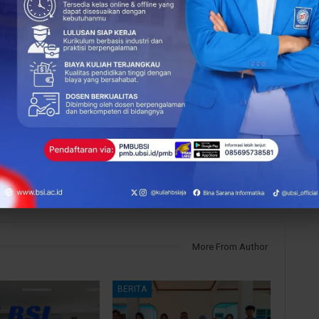
s
NEXT POST
SWE UBSI kampus Cengkareng 2025 Siapkan
Mahasiswa Jadi Pengusaha Digital Masa
Depan
More From Author
BERITA