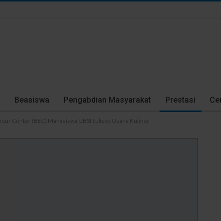
Beasiswa
Pengabdian Masyarakat
Prestasi
Cer
eneur Center (BEC) Mahasiswa UBSI Sukses Usaha Kuliner