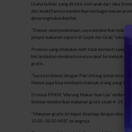
Usaha kuliner yang dirintis oleh anak dari Jaka Sriw
dari keaktifannya memberikan berbagai macam promo
@warungmakanikanliar.
“Diawal-awal pembukaan, saya memberikan makan gra
jemput makanan seperti di Gojek dan Grab,” tukasnya
Promosi yang dilakukan Adit tidak berhenti sampai 
berlandaskan membantu masyarakat terdampak dan
gratis.
“Saya berdiskusi dengan Pak Untung untuk mencari 
Namun juga bisa membantu banyak orang yang terdam
Di masa PPKM, ‘Warung Makan Ikan Liar’ miliknya 
Selatan memberikan makanan gratis sejak 4–19 Juli
“Makanan gratis ini dapat disantap dengan dine in a
10.00–20.00 WIB,” terangnya.