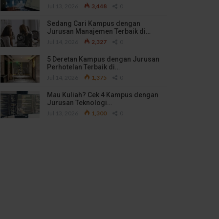
Jul 13, 2026
3,448
0
Sedang Cari Kampus dengan
Jurusan Manajemen Terbaik di…
Jul 14, 2026
2,327
0
5 Deretan Kampus dengan Jurusan
Perhotelan Terbaik di…
Jul 14, 2026
1,375
0
Mau Kuliah? Cek 4 Kampus dengan
Jurusan Teknologi…
Jul 13, 2026
1,300
0