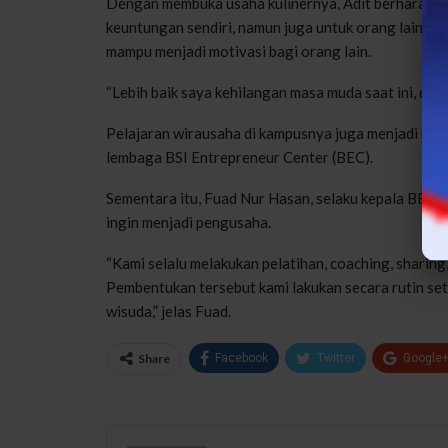
Dengan membuka usaha kulinernya, Adit berharap us
keuntungan sendiri, namun juga untuk orang lain ya
mampu menjadi motivasi bagi orang lain.
“Lebih baik saya kehilangan masa muda saat ini, dar
Pelajaran wirausaha di kampusnya juga menjadi beka
lembaga BSI Entrepreneur Center (BEC).
Sementara itu, Fuad Nur Hasan, selaku kepala BEC
ingin menjadi pengusaha.
“Kami selalu melakukan pelatihan, coaching, sharin
Pembentukan tersebut kami lakukan secara rutin se
wisuda,” jelas Fuad.
Share
Facebook
Twitter
Google