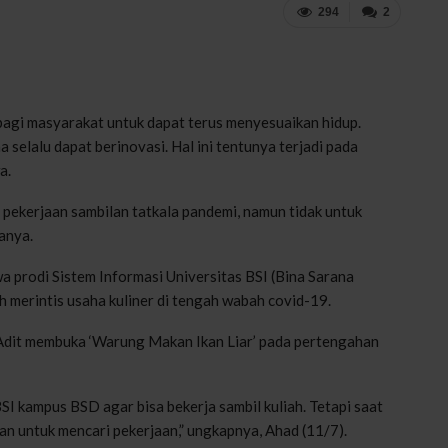
294
2
 bagi masyarakat untuk dapat terus menyesuaikan hidup.
selalu dapat berinovasi. Hal ini tentunya terjadi pada
a.
ekerjaan sambilan tatkala pandemi, namun tidak untuk
anya.
 prodi Sistem Informasi Universitas BSI (Bina Sarana
 merintis usaha kuliner di tengah wabah covid-19.
 Adit membuka ‘Warung Makan Ikan Liar’ pada pertengahan
BSI kampus BSD agar bisa bekerja sambil kuliah. Tetapi saat
tan untuk mencari pekerjaan,” ungkapnya, Ahad (11/7).