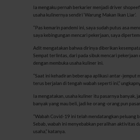
Ia mengaku pernah berkarier menjadi driver shopee
usaha kulinernya sendiri ‘Warung Makan Ikan Liar’.
“Pas kemarin pandemi ini, saya sudah putus asa men
saya kebingungan mencari pekerjaan, saya dipertem
Adit mengatakan bahwa dirinya diberikan kesempata
Sempat terlintas, dari pada sibuk mencari pekerjaa
dengan membuka usaha kuliner ini.
“Saat ini kehadiran beberapa aplikasi antar-jempu
terus berjalan di tengah wabah seperti ini,” ungkapn
Ia mengatakan, usaha kuliner itu pasarnya banyak, jad
banyak yang mau beli, jadi ke orang-orang pun pasar
“Wabah Covid-19 ini telah mendatangkan peluang ba
Sebab, wabah ini menyebabkan peralihan aktivitas d
usaha,” katanya.