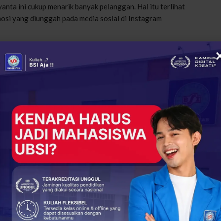
iyanta ini cukup menarik banyak pelanggan. Hal itu terlihat
si yang diunggah pada media sosial di Instagram
tis untuk 15 orang pembeli pertama melalui aplikasi antar-
.
di sana. Dengan memanfaatkan fasilitas media sosial dengan
 menyukseskan program PPKM, ia memberikan makanan
cara promosi yang dapat menguntungkan usaha kuliner ini.
pak wabah covid-19,” lanjut Adit.
yang berlokasi di Kebun Anggur, BSD Sampora, Tangerang
 2021.
tau take away melalui aplikasi antar-jemput mulai pukul