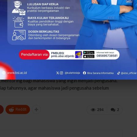
aha ini bisa semakin berkembang. Bukan hanya untuk
ng membutuhkan pekerjaan. Ia pun berharap usaha kulinernya
i pada saya kehilangan masa depan nanti,” tandasnya.
l Adit dalam membuka usaha. Ilmu tersebut ia dapat dari
 mengatakan, pihaknya selalu mendukung mahasiswanya yang
g, mentoring bagi mahasiswa yang ingin menjadi pengusaha.
tiap tahunnya, agar mahasiswa jadi pengusaha sebelum
+
ReddIt
294
2