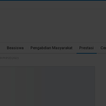
Beasiswa
Pengabdian Masyarakat
Prestasi
Cer
bah PHP2D 2021