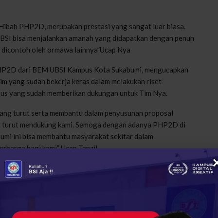
Hibah PHP2D, merupakan prestasi yang sangat luar biasa.
I bisa menjalankan amanah yang didapatkan dengan penuh
ib dicontoh oleh ormawa lainnya”Ucap Nya
 PHP2D dari BEM UBSI Kampus Kota Sukabumi, mengucapkan
im yang sudah bekerja keras dalam melakukan riset
us yang sudah memberikan dukungan untuk Tim Nya.
ang turut serta membantu dalam penyusunan proposal
g turut mendukung kami. Semoga dengan adanya PHP2D di
umi ini bisa membantu masyarakat sekitar dalam
rharga bagi kami” Ucap Tanzil
an dari Himpunan Mahasiswa Bahasa Inggris (HIMABI-UBSI),
a lolos pendanaan. Dari awal masuk 5 besar tingkat
ga tidak menyangka dengan pengumuman HIMABI yang lolos