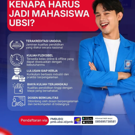
lu sampai menjadi juara 1 se UBSI dan sekarang alhamdulillah
atan ini sebaik mungkin sampai akhir nanti pembuatan
yang kami bina dan rencana nantinya anggota” HIMABI
antinya dalam PHP2D ini” Sambung Yasina
m PHP2D BEM UBSI Kampus Kota Sukabumi mengucapkan
nya, tak lupa Dede mengucapkan terima kasih kepada pihak
da BEM UBSI Kampus Sukabumi untuk mewakili UBSI dalam
udah didapatkan oleh Tim PHP2D UBSI, dan saya ucapkan
 dan memberikan fasilitas untuk Kami selama persiapan
SI pada Program Hibah ini” Ucap Dede
+
ReddIt
276
0