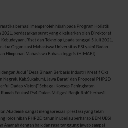
rmatika berhasil memperoleh hibah pada Program Holistik
021, berdasarkan surat yang dikeluarkan oleh Direktorat
 Kebudayaan, Riset dan Teknologi, pada tanggal 5 Juli 2021,
ua Organisasi Mahasiswa Universitas BSI yakni Badan
dan Himpunan Mahasiswa Bahasa Inggris (HIMABI)
ngan Judul “Desa Binaan Berbasis Industri Kreatif Oks
tan Nagrak, Kab.Sukabumi, Jawa Barat” dan Proposal PHP2D
ful Dadap Vision)” Sebagai Konsep Peningkatan
 Rumah Edukasi Ps4 Dalam Mitigasi Banjir Rob” berhasil
Non Akademik sangat mengapresiasi prestasi yang telah
ang lolos hibah PHP2D tahun ini, beliau berharap BEM UBSI
n Amanah dengan baik dan rasa tanggung jawab sampai