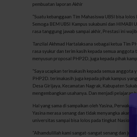
pembuatan laporan Akhir
“Suatu kebanggaan Tim Mahasiswa UBSI bisa lolos 
Semoga BEM UBSI Kampus sukabumi dan HIMABI UBS
rasa tanggung jawab sampai akhir, Prestasi ini waj
Tanzilal Akhmad Hartalaksana sebagai ketua Tim
rasa syukur dan terim kasih kepada semua anggota t
menyusun proposal PHP2D, juga kepada pihak kamp
“Saya ucapkan terimakasih kepada semua anggota y
PHP2D. terimakasih juga kepada pihak kampus yan
Desa Girijaya, Kecamatan Nagrak, Kabupaten Sukab
mengembangkan usahanya. Dan menjadi pelajaran be
Hal yang sama di sampaikan oleh Yasina, Perwakil
Yasina merasa senang dan tidak menyangka akan bis
universitas sampai bisa lolos pada tingkat Nasional
“Alhamdulillah kami sangat-sangat senang dan ju