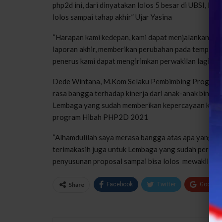
php2d ini, dari dinyatakan lolos 5 besar di UBSI, la
lolos sampai tahap akhir” Ujar Yasina
“Harapan kami kedepan, kami dapat menjalankan kegi
laporan akhir, memberikan perubahan pada tempat 
penerus kami dapat mengirimkan perwakilan lagi n
Dede Wintana, M.Kom Selaku Pembimbing Progra
rasa bangga terhadap kinerja dari anak-anak binaan
Lembaga yang sudah memberikan kepercayaan kepa
program Hibah PHP2D 2021
“Alhamdulilah saya merasa bangga atas apa yang s
terimakasih juga untuk Lembaga yang sudah percaya
penyusunan proposal sampai bisa lolos mewakili UB
Share
Facebook
Twitter
Google