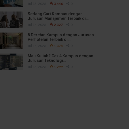
Jul 13, 2026
3,446
0
Sedang Cari Kampus dengan
Jurusan Manajemen Terbaik di…
Jul 14, 2026
2,327
0
5 Deretan Kampus dengan Jurusan
Perhotelan Terbaik di…
Jul 14, 2026
1,375
0
Mau Kuliah? Cek 4 Kampus dengan
Jurusan Teknologi…
Jul 13, 2026
1,299
0