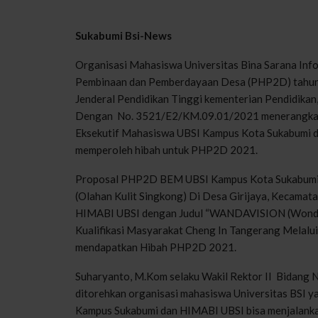
Sukabumi Bsi-News
Organisasi Mahasiswa Universitas Bina Sarana Info
Pembinaan dan Pemberdayaan Desa (PHP2D) tahun 2
Jenderal Pendidikan Tinggi kementerian Pendidikan,
Dengan No. 3521/E2/KM.09.01/2021 menerangkan d
Eksekutif Mahasiswa UBSI Kampus Kota Sukabumi 
memperoleh hibah untuk PHP2D 2021.
Proposal PHP2D BEM UBSI Kampus Kota Sukabumi de
(Olahan Kulit Singkong) Di Desa Girijaya, Kecama
HIMABI UBSI dengan Judul “WANDAVISION (Wonder
Kualifikasi Masyarakat Cheng In Tangerang Melalui
mendapatkan Hibah PHP2D 2021.
Suharyanto, M.Kom selaku Wakil Rektor II Bidang 
ditorehkan organisasi mahasiswa Universitas BSI y
Kampus Sukabumi dan HIMABI UBSI bisa menjalanka