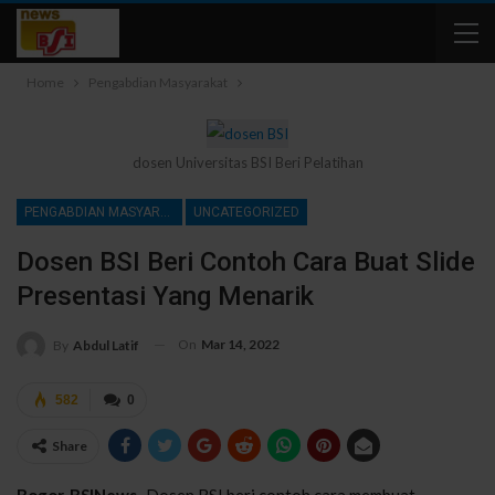
Home
Pengabdian Masyarakat
dosen Universitas BSI Beri Pelatihan
PENGABDIAN MASYARAKAT
UNCATEGORIZED
Dosen BSI Beri Contoh Cara Buat Slide
Presentasi Yang Menarik
On
Mar 14, 2022
By
Abdul Latif
582
0
Share
Bogor, BSINews
–Dosen BSI beri contoh cara membuat