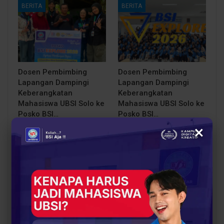
BERITA
BERITA
Dosen Pembimbing
Dosen Pembimbing
Lapangan Dampingi
Lapangan Dampingi
Keberangkatan
Keberangkatan
Mahasiswa UBSI Solo ke
Mahasiswa UBSI Solo ke
Posko BSI…
Posko BSI…
×
BERITA
BERITA
BSI Explore Tim
228 Mahasiswa Resmi
Karangpakis Jalin
Diberangkatkan, BSI
Sinergi dengan
Explore 2026 Siap