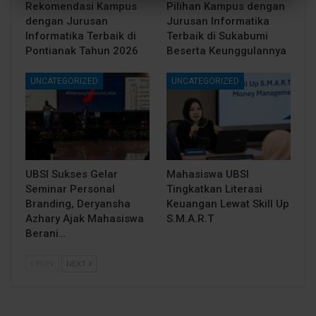
Rekomendasi Kampus
Pilihan Kampus dengan
dengan Jurusan
Jurusan Informatika
Informatika Terbaik di
Terbaik di Sukabumi
Pontianak Tahun 2026
Beserta Keunggulannya
UNCATEGORIZED
UNCATEGORIZED
UBSI Sukses Gelar
Mahasiswa UBSI
Seminar Personal
Tingkatkan Literasi
Branding, Deryansha
Keuangan Lewat Skill Up
Azhary Ajak Mahasiswa
S.M.A.R.T
Berani…
PREV
NEXT