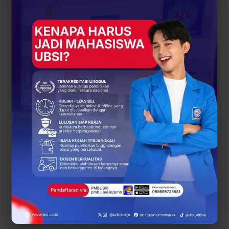
PREV POST
NEXT POST
Perkuat Transformasi
Kerja Sama Strategis
Digital dan Talenta
UBSI dan KOMDIGI
Digital Indonesia, UBSI
Untuk Tingkatkan
dan KOMDIGI Resmi
Kompetensi Digital di
Berkolaborasi
Indonesia
You Might Also Like
All
UNCATEGORIZED
UNCATEGORIZED