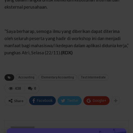
eksternal perusahaan.
“Saya berharap, semoga ilmu yang diberikan dapat diterima
oleh seluruh peserta yang hadir di workshop ini dan menjadi
manfaat bagi mahasiswa/i kedepan dalam aplikasi didunia kerja,”
pungkas Atri, Selasa (22/11).
(RDX)
Accounting
Elementary Accounting
Test Intermediate
438
0
Share
Facebook
Twitter
Google+
Abdul Latif
16143 Posts
1 Comments