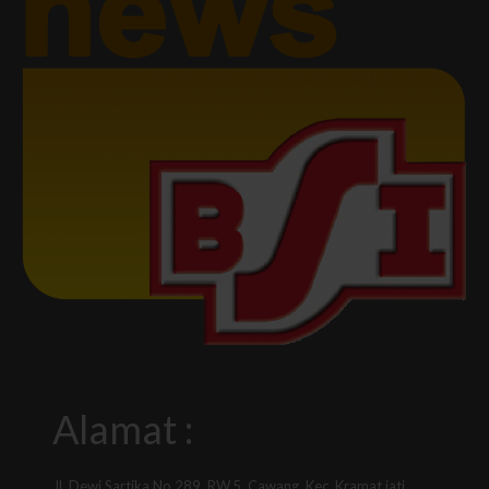
Alamat :
Jl. Dewi Sartika No.289, RW.5, Cawang, Kec. Kramat jati,