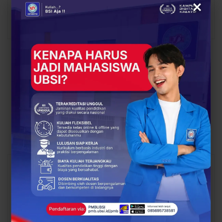
×
PREV POST
NEXT POST
Tingkatkan Kompetensi
Pentingnya Bekali
Mahasiswa Dalam
Mahasiswa Tentang
Workshop dan Uji
Sertifikasi Kompetensi
Profisiensi PCAP
Programming Essentials
in Python Netacad
You Might Also Like
All
BERITA
BERITA