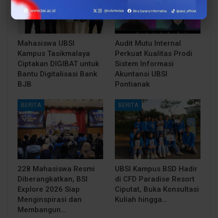
Mahasiswa UBSI
Audit Mutu Internal
Kampus Tasikmalaya
Perkuat Kualitas Prodi
Ciptakan DIGIBAT untuk
Sistem Informasi
Bantu Digitalisasi Bank
Akuntansi UBSI
BJB
Pontianak
BERITA
BERITA
228 Mahasiswa Resmi
UBSI Kampus BSD Hadir
Diberangkatkan, BSI
di CFD Paradise Resort
Explore 2026 Siap
Ciputat, Buka Konsultasi
Menginspirasi dan
Kuliah hingga…
Membangun…