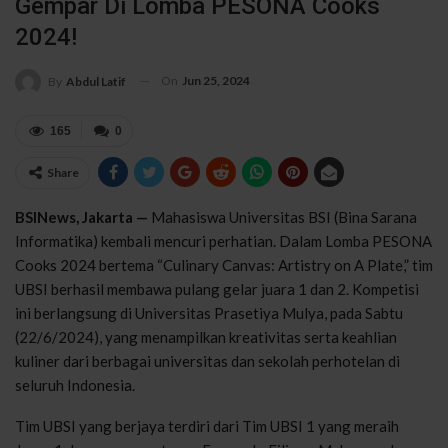
Gempar Di Lomba PESONA Cooks
2024!
On
Jun 25, 2024
By
Abdul Latif
165
0
Share
BSINews, Jakarta —
Mahasiswa Universitas BSI (Bina Sarana
Informatika) kembali mencuri perhatian. Dalam Lomba PESONA
Cooks 2024 bertema “Culinary Canvas: Artistry on A Plate,” tim
UBSI berhasil membawa pulang gelar juara 1 dan 2. Kompetisi
ini berlangsung di Universitas Prasetiya Mulya, pada Sabtu
(22/6/2024), yang menampilkan kreativitas serta keahlian
kuliner dari berbagai universitas dan sekolah perhotelan di
seluruh Indonesia.
Tim UBSI yang berjaya terdiri dari Tim UBSI 1 yang meraih