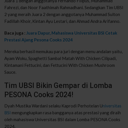
Juara 1 dengan anggotanya Fernando Filipus, Muhammad
Fahrezi, dan Noor Faathimah Rahmadhani. Sedangkan Tim UBSI
2 yang meraih Juara 2 dengan anggotanya Muhammad Sulton
Fadillah Khoir, Kintan Ayu Lestari, dan Ahmad Andra Arifanno.
Baca juga :
Juara Dapur, Mahasiswa Universitas BSI Cetak
Prestasi Ajang Pesona Cooks 2024
Mereka berhasil memukau para juri dengan menu andalan yaitu,
Ayam Woku, Spaghetti Sambal Matah With Chicken Cilipadi,
Kintamani Fettucini, dan Fettucini With Chicken Mushroom
Sauce.
Tim UBSI Bikin Gempar di Lomba
PESONA Cooks 2024!
Dyah Mustika Wardani selaku Kaprodi Perhotelan U
niversitas
BSI
mengungkapkan rasa bangganya atas prestasi yang diraih
oleh mahasiswa Universitas BSI dalam Lomba PESONA Cooks
2024.