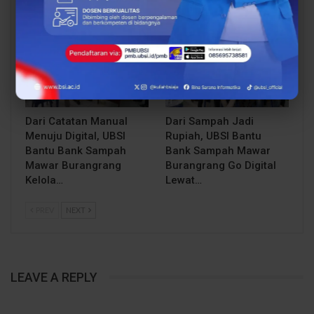
BERITA
BERITA
Dari Catatan Manual
Dari Sampah Jadi
Menuju Digital, UBSI
Rupiah, UBSI Bantu
Bantu Bank Sampah
Bank Sampah Mawar
Mawar Burangrang
Burangrang Go Digital
Kelola…
Lewat…
PREV
NEXT
LEAVE A REPLY