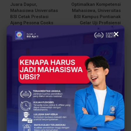
Juara Dapur,
Optimalkan Kompetensi
Mahasiswa Universitas
Mahasiswa, Universitas
BSI Cetak Prestasi
BSI Kampus Pontianak
Ajang Pesona Cooks
Gelar Uji Profisiensi
2024
Python PCAP
×
You Might Also Like
All
BERITA
BERITA
UBSI Buka Call for
Siap Kuliah Berkualitas?
Papers ICAISD 2026,
UBSI Cengkareng Gelar
Dorong Riset Teknologi
Open Booth Spesial
dan Keamanan Siber…
dengan Beasiswa…