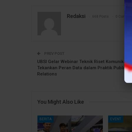
Redaksi
668 Posts
0 Comme
PREV POST
UBSI Gelar Webinar Teknik Riset Komunikasi,
Tekankan Peran Data dalam Praktik Public
Relations
You Might Also Like
BERITA
EVENT