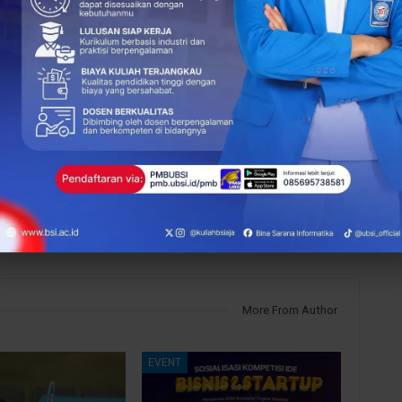
nts
NEXT POST
Gotong Royong Anak Bangsa, Edukasi
Lingkungan dan Kebersamaan di Rumah
Belajar Kapuk
More From Author
EVENT