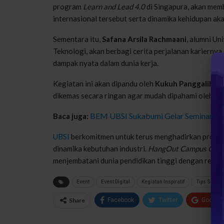
program
Learn and Lead 4.0
di Singapura, akan mem
internasional tersebut serta dinamika kehidupan aka
Sementara itu,
Safana Arsila Rachmaani
, alumni Un
Teknologi, akan berbagi cerita perjalanan karierny
dampak nyata dalam dunia kerja.
Kegiatan ini akan dipandu oleh
Kukuh Panggalih
seb
dikemas secara ringan agar mudah dipahami oleh pes
BEM UBSI Sukabumi Gelar Seminar Pen
Baca juga:
UBSI
berkomitmen untuk terus menghadirkan program 
dinamika kebutuhan industri.
HangOut Campus Onli
menjembatani dunia pendidikan tinggi dengan realita
Event
Event Digital
Kegiatan Inspiratif
Tips Sukses
Share
Facebook
Twitter
Google