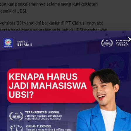
bagikan pengalamannya selama mengikuti kegiatan
demik di UBSI.
iversitas BSI yang kini berkarier di PT Clarus Innovace
a serta bagaimana pengalaman kuliah di UBSI memberikan
agai host, dengan format diskusi yang interaktif dan
erta dari berbagai latar belakang.
cegahan Kekerasan Seksual di Ranah Pendidikan
edukatif yang relevan, inspiratif, dan responsif terhadap
ne
merupakan salah satu wujud konkret upaya UBSI dalam
s dunia kerja saat ini.(CHA)
 Lulusan Sistem Informasi
UBSI Kampus Slipi
+
ReddIt
93
0