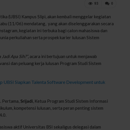
93
0
tika (UBSI) Kampus Slipi, akan kembali menggelar kegiatan
abu (11/06) mendatang, yang akan diselenggarakan secara
nstagram, kegiatan ini terbuka bagi calon mahasiswa dan
nia perkuliahan serta prospek karier lulusan Sistem
 Jadi Apa Sih?”
, acara ini bertujuan untuk menjawab
ansi dan peluang kerja lulusan Program Studi Sistem
p UBSI Siapkan Talenta Software Development untuk
a. Pertama,
Srijadi
, Ketua Program Studi Sistem Informasi
ikulum, kompetensi lulusan, serta peran penting sistem
4.0.
asiswa aktif Universitas BSI sekaligus delegasi dalam